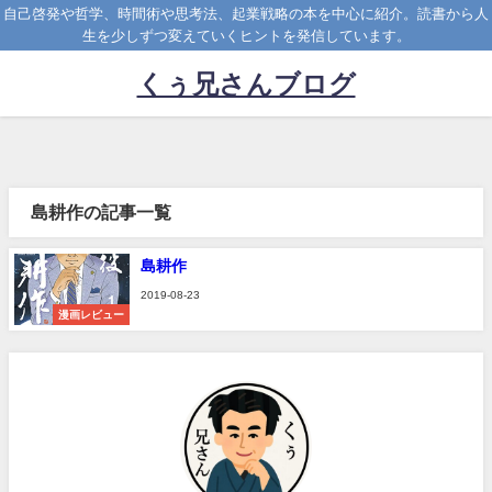
自己啓発や哲学、時間術や思考法、起業戦略の本を中心に紹介。読書から人
生を少しずつ変えていくヒントを発信しています。
くぅ兄さんブログ
島耕作の記事一覧
島耕作
2019-08-23
漫画レビュー