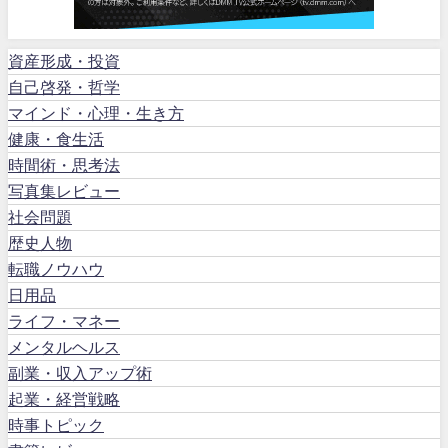
資産形成・投資
自己啓発・哲学
マインド・心理・生き方
健康・食生活
時間術・思考法
写真集レビュー
社会問題
歴史人物
転職ノウハウ
日用品
ライフ・マネー
メンタルヘルス
副業・収入アップ術
起業・経営戦略
時事トピック