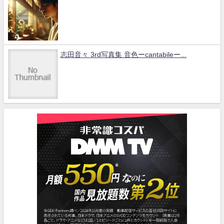
志田音々 3rd写真集 音色ーcantabileー...