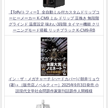
【Toffy/トフィー】 全自動ミル付カスタムドリップコ
ーヒーメーカー K-CM9 ミル ドリップ 豆挽き 無段階
グラインド 温度設定 味わい3段階 タイマー機能 クリ
ーニングモード搭載 リッチブラック K-CM9-RB
イン・ザ・メガチャーチ (ハードカバー) / 朝井リョウ
(著)＋［販売店ノベルティー］2025年9月3日発売 小
説現代文学社会問題作家新刊話題作人間模様