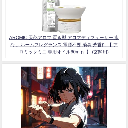
AROMIC 天然アロマ 置き型 アロマディフューザー 水
なし ルームフレグランス 電源不要 消臭 芳香剤 【 ア
ロミックミニ 専用オイル60ml付 】 (玄関用)