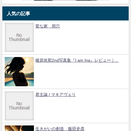
人気の記事
変な家 雨穴
榎原依那2nd写真集『I am Ina』レビュー｜...
君主論 / マキアヴェリ
生きがいの創造 飯田史彦