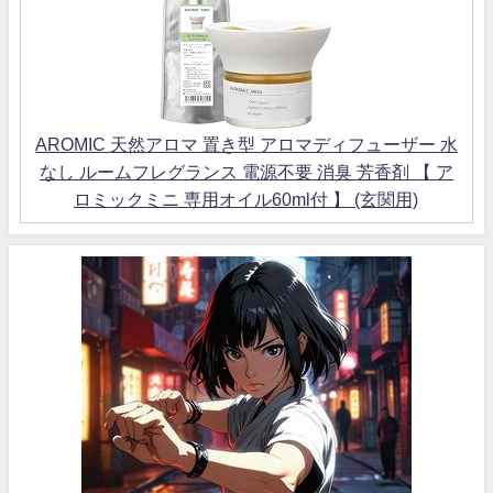
AROMIC 天然アロマ 置き型 アロマディフューザー 水
なし ルームフレグランス 電源不要 消臭 芳香剤 【 ア
ロミックミニ 専用オイル60ml付 】 (玄関用)