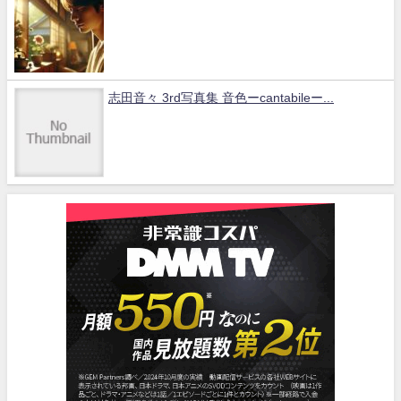
志田音々 3rd写真集 音色ーcantabileー...