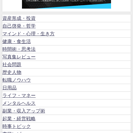
資産形成・投資
自己啓発・哲学
マインド・心理・生き方
健康・食生活
時間術・思考法
写真集レビュー
社会問題
歴史人物
転職ノウハウ
日用品
ライフ・マネー
メンタルヘルス
副業・収入アップ術
起業・経営戦略
時事トピック