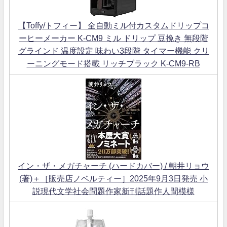
【Toffy/トフィー】 全自動ミル付カスタムドリップコ
ーヒーメーカー K-CM9 ミル ドリップ 豆挽き 無段階
グラインド 温度設定 味わい3段階 タイマー機能 クリ
ーニングモード搭載 リッチブラック K-CM9-RB
イン・ザ・メガチャーチ (ハードカバー) / 朝井リョウ
(著)＋［販売店ノベルティー］2025年9月3日発売 小
説現代文学社会問題作家新刊話題作人間模様