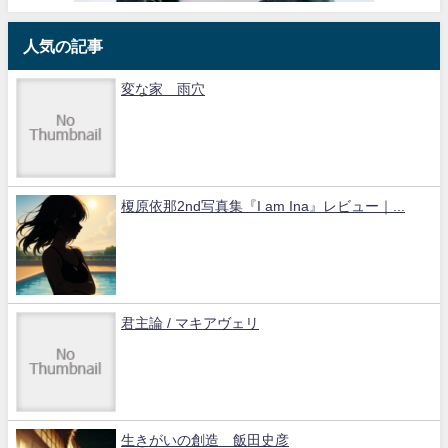
人気の記事
変な家 雨穴
榎原依那2nd写真集『I am Ina』レビュー｜...
君主論 / マキアヴェリ
生きがいの創造 飯田史彦