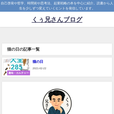
自己啓発や哲学、時間術や思考法、起業戦略の本を中心に紹介。読書から人
生を少しずつ変えていくヒントを発信しています。
くぅ兄さんブログ
猫の日の記事一覧
猫の日
2021-02-22
趣味・カルチャー