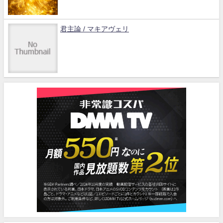
君主論 / マキアヴェリ