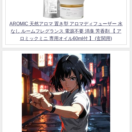
AROMIC 天然アロマ 置き型 アロマディフューザー 水
なし ルームフレグランス 電源不要 消臭 芳香剤 【 ア
ロミックミニ 専用オイル60ml付 】 (玄関用)