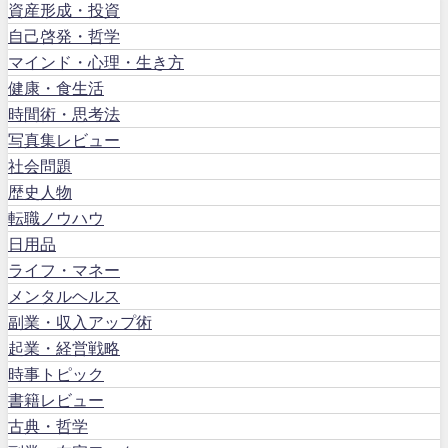
資産形成・投資
自己啓発・哲学
マインド・心理・生き方
健康・食生活
時間術・思考法
写真集レビュー
社会問題
歴史人物
転職ノウハウ
日用品
ライフ・マネー
メンタルヘルス
副業・収入アップ術
起業・経営戦略
時事トピック
書籍レビュー
古典・哲学