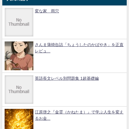
変な家 雨穴
さんま蒲焼缶詰「ちょうしたのかばやき」を正直
レビュ...
英語長文レベル別問題集 1超基礎編
江原啓之『金霊（かねたま）』で学ぶ人生を変え
るお金...