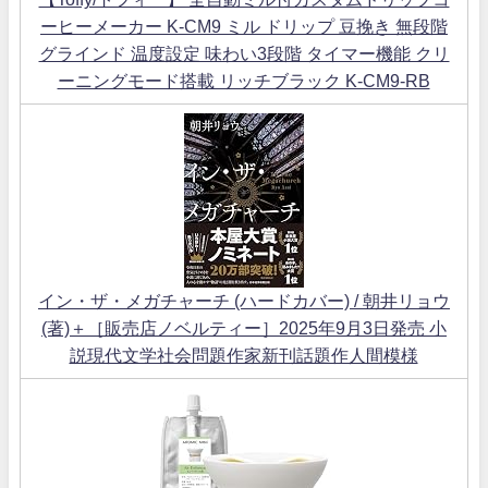
ーヒーメーカー K-CM9 ミル ドリップ 豆挽き 無段階
グラインド 温度設定 味わい3段階 タイマー機能 クリ
ーニングモード搭載 リッチブラック K-CM9-RB
イン・ザ・メガチャーチ (ハードカバー) / 朝井リョウ
(著)＋［販売店ノベルティー］2025年9月3日発売 小
説現代文学社会問題作家新刊話題作人間模様