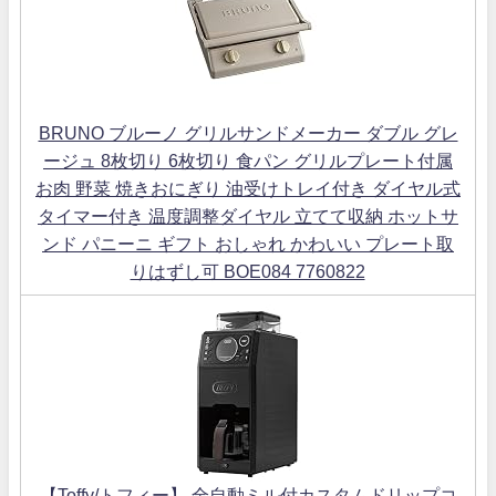
BRUNO ブルーノ グリルサンドメーカー ダブル グレ
ージュ 8枚切り 6枚切り 食パン グリルプレート付属
お肉 野菜 焼きおにぎり 油受けトレイ付き ダイヤル式
タイマー付き 温度調整ダイヤル 立てて収納 ホットサ
ンド パニーニ ギフト おしゃれ かわいい プレート取
りはずし可 BOE084 7760822
【Toffy/トフィー】 全自動ミル付カスタムドリップコ