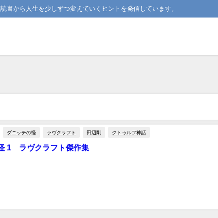
。読書から人生を少しずつ変えていくヒントを発信しています。
ダニッチの怪
ラヴクラフト
田辺剛
クトゥルフ神話
怪 1 ラヴクラフト傑作集