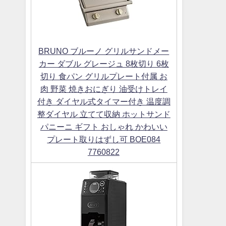
BRUNO ブルーノ グリルサンドメー
カー ダブル グレージュ 8枚切り 6枚
切り 食パン グリルプレート付属 お
肉 野菜 焼きおにぎり 油受けトレイ
付き ダイヤル式タイマー付き 温度調
整ダイヤル 立てて収納 ホットサンド
パニーニ ギフト おしゃれ かわいい
プレート取りはずし可 BOE084
7760822