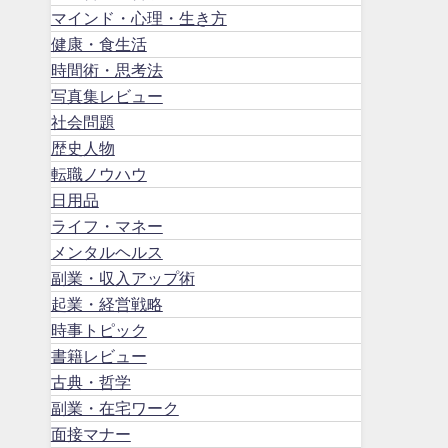
マインド・心理・生き方
健康・食生活
時間術・思考法
写真集レビュー
社会問題
歴史人物
転職ノウハウ
日用品
ライフ・マネー
メンタルヘルス
副業・収入アップ術
起業・経営戦略
時事トピック
書籍レビュー
古典・哲学
副業・在宅ワーク
面接マナー