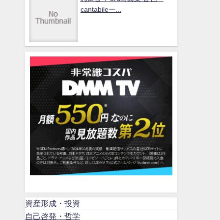
cantabileー...
資産形成・投資
自己啓発・哲学