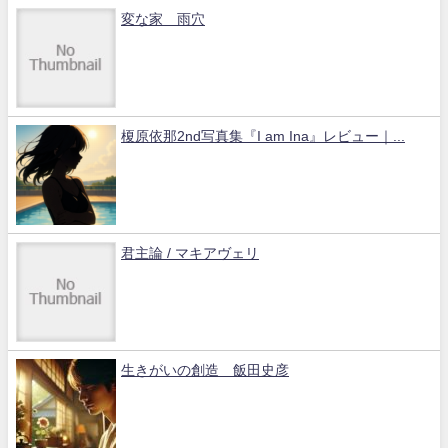
変な家 雨穴
榎原依那2nd写真集『I am Ina』レビュー｜...
君主論 / マキアヴェリ
生きがいの創造 飯田史彦