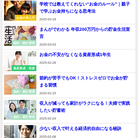
学校では教えてくれない“お金のルール”｜親子
で学ぶお金持ちになる思考法
お金の考え方
2025-03-18
まんがでわかる 年収200万円からの貯金生活宣
言
節約・家計管理
2025-03-03
お金の不安がなくなる資産形成1年生
2025-02-28
資産形成・投資
節約が苦手でもOK！ストレスゼロでお金が貯
まる習慣
節約・家計管理
2025-02-25
収入が減っても家計がラクになる！夫婦で実践
したい貯蓄術
節約・家計管理
2025-02-24
少ない収入で叶える経済的自由になる秘訣
2025-02-08