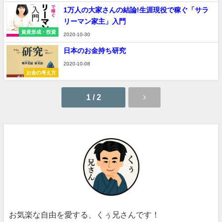
術
1万人の大家さんの結論!生涯現役で稼ぐ「サラ
リーマン家主」入門
資産形成・投資
2020-10-30
日本のお金持ち研究
2020-10-08
お金の考え方
1 / 2
お気楽な自由を愛する、くぅ兄さんです！