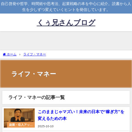
自己啓発や哲学、時間術や思考法、起業戦略の本を中心に紹介。読書から人
生を少しずつ変えていくヒントを発信しています。
くぅ兄さんブログ
ホーム
ライフ・マネー
ライフ・マネー
ライフ・マネーの記事一覧
このままじゃマズい！未来の日本で“稼ぎ方”を
変えるための本
副業・収入アップ
2025-10-10
術