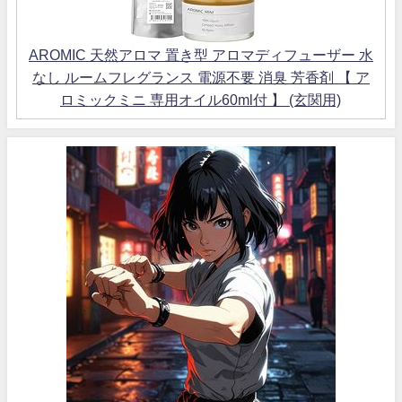
AROMIC 天然アロマ 置き型 アロマディフューザー 水
なし ルームフレグランス 電源不要 消臭 芳香剤 【 ア
ロミックミニ 専用オイル60ml付 】 (玄関用)