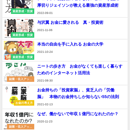
厚切りジェイソンが教える最強の資産形成術
資産形成・投資
2022-09-01
与沢翼 お金に愛される 真・投資術
2021-11-06
資産形成・投資
本当の自由を手に入れる お金の大学
2021-10-24
資産形成・投資
ニートの歩き方 お金がなくても楽しく暮らす
ためのインターネット活用法
副業・収入アップ
2021-08-30
術
お金持ちの「投資家脳」、貧乏人の「労働
脳」 本物のお金持ちしか知らない55の法則
お金の考え方
2021-02-13
なぜ、働かないで年収１億円になれたのか？
2020-11-23
副業・収入アップ