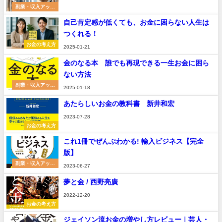
副業・収入アップ
術
自己肯定感が低くても、お金に困らない人生は
つくれる！
お金の考え方
2025-01-21
金のなる本 誰でも再現できる一生お金に困ら
ない方法
副業・収入アップ
2025-01-18
術
あたらしいお金の教科書 新井和宏
2023-07-28
お金の考え方
これ1冊でぜんぶわかる! 輸入ビジネス【完全
版】
副業・収入アップ
2023-06-27
術
夢と金 / 西野亮廣
2022-12-20
お金の考え方
ジェイソン流お金の増やし方レビュー｜芸人・