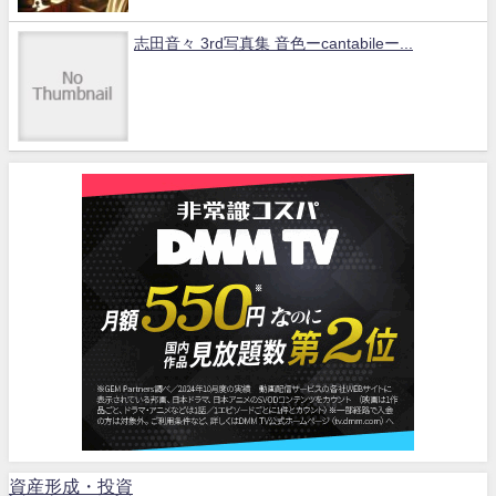
志田音々 3rd写真集 音色ーcantabileー...
資産形成・投資