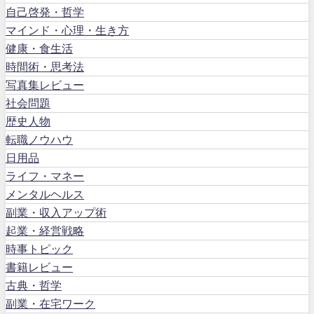
自己啓発・哲学
マインド・心理・生き方
健康・食生活
時間術・思考法
写真集レビュー
社会問題
歴史人物
転職ノウハウ
日用品
ライフ・マネー
メンタルヘルス
副業・収入アップ術
起業・経営戦略
時事トピック
書籍レビュー
古典・哲学
副業・在宅ワーク