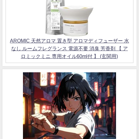
AROMIC 天然アロマ 置き型 アロマディフューザー 水
なし ルームフレグランス 電源不要 消臭 芳香剤 【 ア
ロミックミニ 専用オイル60ml付 】 (玄関用)