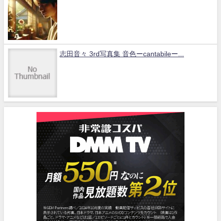
志田音々 3rd写真集 音色ーcantabileー...