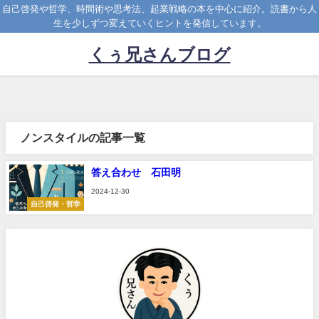
自己啓発や哲学、時間術や思考法、起業戦略の本を中心に紹介。読書から人
生を少しずつ変えていくヒントを発信しています。
くぅ兄さんブログ
ノンスタイルの記事一覧
答え合わせ 石田明
2024-12-30
自己啓発・哲学