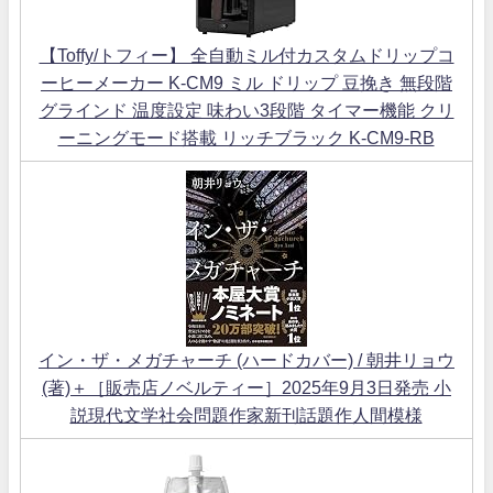
【Toffy/トフィー】 全自動ミル付カスタムドリップコ
ーヒーメーカー K-CM9 ミル ドリップ 豆挽き 無段階
グラインド 温度設定 味わい3段階 タイマー機能 クリ
ーニングモード搭載 リッチブラック K-CM9-RB
イン・ザ・メガチャーチ (ハードカバー) / 朝井リョウ
(著)＋［販売店ノベルティー］2025年9月3日発売 小
説現代文学社会問題作家新刊話題作人間模様