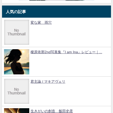
人気の記事
変な家 雨穴
榎原依那2nd写真集『I am Ina』レビュー｜...
君主論 / マキアヴェリ
生きがいの創造 飯田史彦