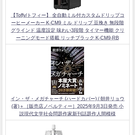
【Toffy/トフィー】 全自動ミル付カスタムドリップコ
ーヒーメーカー K-CM9 ミル ドリップ 豆挽き 無段階
グラインド 温度設定 味わい3段階 タイマー機能 クリ
ーニングモード搭載 リッチブラック K-CM9-RB
イン・ザ・メガチャーチ (ハードカバー) / 朝井リョウ
(著)＋［販売店ノベルティー］2025年9月3日発売 小
説現代文学社会問題作家新刊話題作人間模様