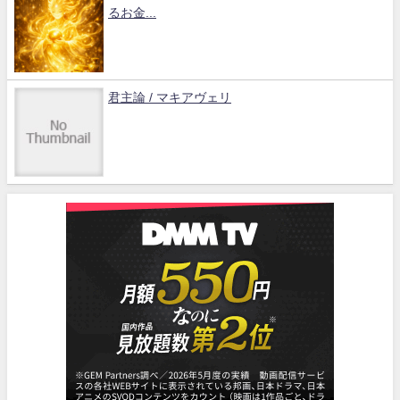
るお金...
君主論 / マキアヴェリ