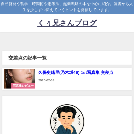
自己啓発や哲学、時間術や思考法、起業戦略の本を中心に紹介。読書から人
生を少しずつ変えていくヒントを発信しています。
くぅ兄さんブログ
交差点の記事一覧
久保史緒里(乃木坂46) 1st写真集 交差点
2025-02-08
写真集レビュー