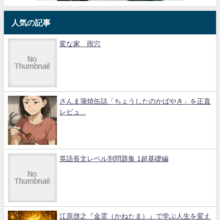
人気の記事
変な家 雨穴
さんま蒲焼缶詰「ちょうしたのかばやき」を正直
レビュ...
英語長文レベル別問題集 1超基礎編
江原啓之『金霊（かねたま）』で学ぶ人生を変え