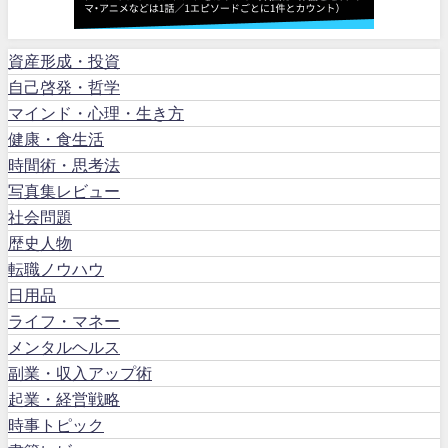
資産形成・投資
自己啓発・哲学
マインド・心理・生き方
健康・食生活
時間術・思考法
写真集レビュー
社会問題
歴史人物
転職ノウハウ
日用品
ライフ・マネー
メンタルヘルス
副業・収入アップ術
起業・経営戦略
時事トピック