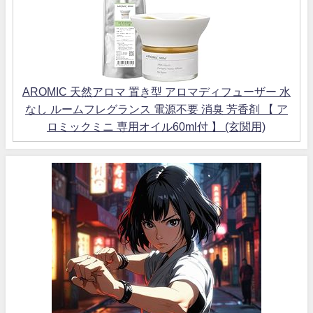
AROMIC 天然アロマ 置き型 アロマディフューザー 水
なし ルームフレグランス 電源不要 消臭 芳香剤 【 ア
ロミックミニ 専用オイル60ml付 】 (玄関用)