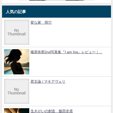
人気の記事
変な家 雨穴
榎原依那2nd写真集『I am Ina』レビュー｜...
君主論 / マキアヴェリ
生きがいの創造 飯田史彦