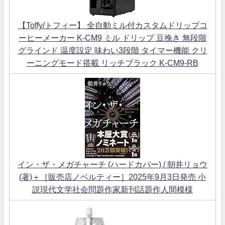
【Toffy/トフィー】 全自動ミル付カスタムドリップコ
ーヒーメーカー K-CM9 ミル ドリップ 豆挽き 無段階
グラインド 温度設定 味わい3段階 タイマー機能 クリ
ーニングモード搭載 リッチブラック K-CM9-RB
イン・ザ・メガチャーチ (ハードカバー) / 朝井リョウ
(著)＋［販売店ノベルティー］2025年9月3日発売 小
説現代文学社会問題作家新刊話題作人間模様