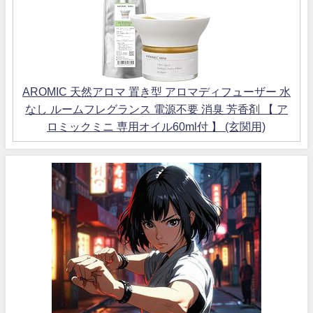
AROMIC 天然アロマ 置き型 アロマディフューザー 水
なし ルームフレグランス 電源不要 消臭 芳香剤 【 ア
ロミックミニ 専用オイル60ml付 】 (玄関用)