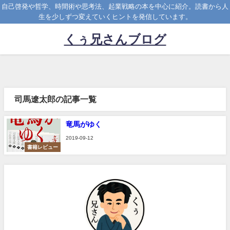
自己啓発や哲学、時間術や思考法、起業戦略の本を中心に紹介。読書から人
生を少しずつ変えていくヒントを発信しています。
くぅ兄さんブログ
司馬遼太郎の記事一覧
竜馬がゆく
2019-09-12
書籍レビュー