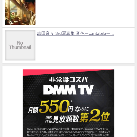
志田音々 3rd写真集 音色ーcantabileー...