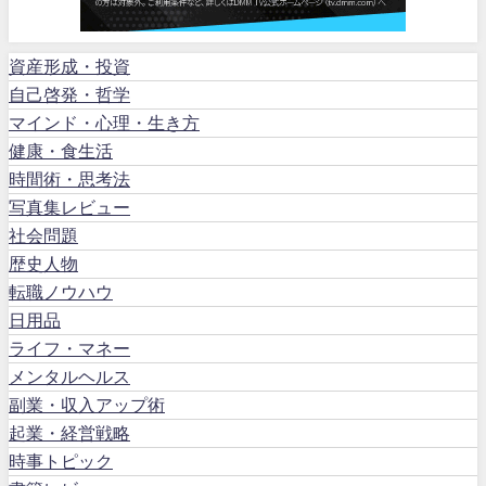
資産形成・投資
自己啓発・哲学
マインド・心理・生き方
健康・食生活
時間術・思考法
写真集レビュー
社会問題
歴史人物
転職ノウハウ
日用品
ライフ・マネー
メンタルヘルス
副業・収入アップ術
起業・経営戦略
時事トピック