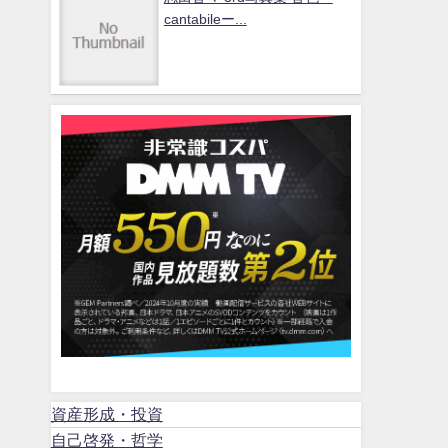
cantabileー...
資産形成・投資
自己啓発・哲学