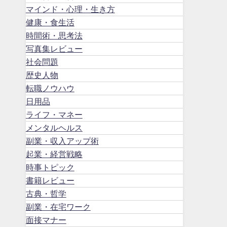
マインド・心理・生き方
健康・食生活
時間術・思考法
写真集レビュー
社会問題
歴史人物
転職ノウハウ
日用品
ライフ・マネー
メンタルヘルス
副業・収入アップ術
起業・経営戦略
時事トピック
書籍レビュー
古典・哲学
副業・在宅ワーク
面接マナー