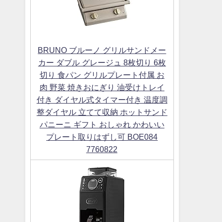
BRUNO ブルーノ グリルサンドメー
カー ダブル グレージュ 8枚切り 6枚
切り 食パン グリルプレート付属 お
肉 野菜 焼きおにぎり 油受けトレイ
付き ダイヤル式タイマー付き 温度調
整ダイヤル 立てて収納 ホットサンド
パニーニ ギフト おしゃれ かわいい
プレート取りはずし可 BOE084
7760822