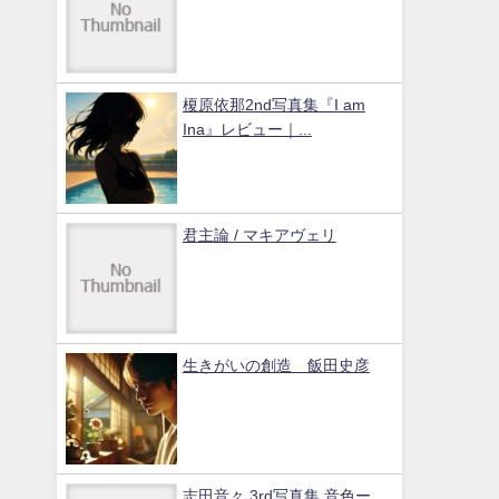
榎原依那2nd写真集『I am
Ina』レビュー｜...
君主論 / マキアヴェリ
生きがいの創造 飯田史彦
志田音々 3rd写真集 音色ー