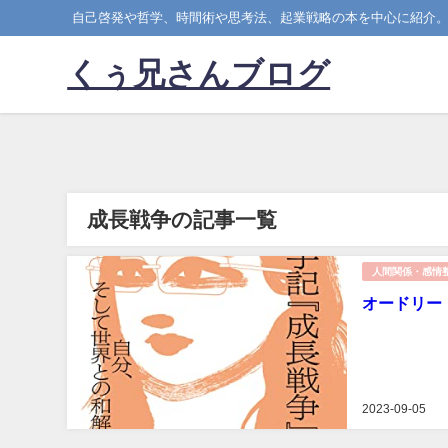
自己啓発や哲学、時間術や思考法、起業戦略の本を中心に紹介
くぅ兄さんブログ
成長戦争の記事一覧
人間関係・感情
オードリー
2023-09-05