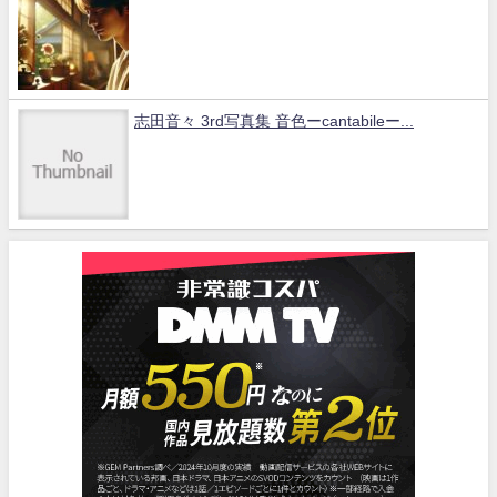
志田音々 3rd写真集 音色ーcantabileー...