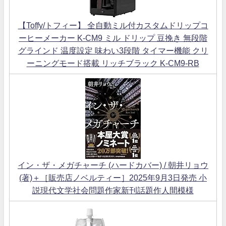
【Toffy/トフィー】 全自動ミル付カスタムドリップコ
ーヒーメーカー K-CM9 ミル ドリップ 豆挽き 無段階
グラインド 温度設定 味わい3段階 タイマー機能 クリ
ーニングモード搭載 リッチブラック K-CM9-RB
イン・ザ・メガチャーチ (ハードカバー) / 朝井リョウ
(著)＋［販売店ノベルティー］2025年9月3日発売 小
説現代文学社会問題作家新刊話題作人間模様