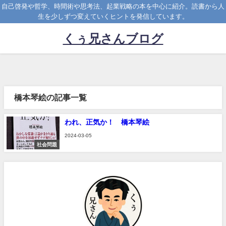
自己啓発や哲学、時間術や思考法、起業戦略の本を中心に紹介。読書から人
生を少しずつ変えていくヒントを発信しています。
くぅ兄さんブログ
橋本琴絵の記事一覧
われ、正気か！ 橋本琴絵
2024-03-05
社会問題