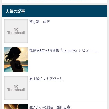
人気の記事
変な家 雨穴
榎原依那2nd写真集『I am Ina』レビュー｜...
君主論 / マキアヴェリ
生きがいの創造 飯田史彦