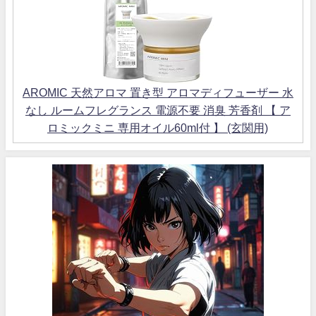
AROMIC 天然アロマ 置き型 アロマディフューザー 水
なし ルームフレグランス 電源不要 消臭 芳香剤 【 ア
ロミックミニ 専用オイル60ml付 】 (玄関用)