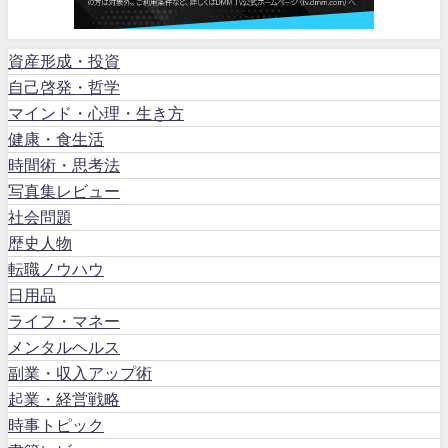
資産形成・投資
自己啓発・哲学
マインド・心理・生き方
健康・食生活
時間術・思考法
写真集レビュー
社会問題
歴史人物
転職ノウハウ
日用品
ライフ・マネー
メンタルヘルス
副業・収入アップ術
起業・経営戦略
時事トピック