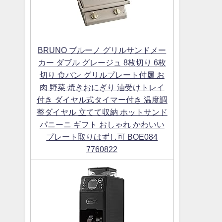
BRUNO ブルーノ グリルサンドメー
カー ダブル グレージュ 8枚切り 6枚
切り 食パン グリルプレート付属 お
肉 野菜 焼きおにぎり 油受けトレイ
付き ダイヤル式タイマー付き 温度調
整ダイヤル 立てて収納 ホットサンド
パニーニ ギフト おしゃれ かわいい
プレート取りはずし可 BOE084
7760822