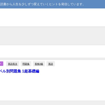
。読書から人生を少しずつ変えていくヒントを発信しています。
英語長文
問題集
英検3級
英語
ー
ベル別問題集 1超基礎編