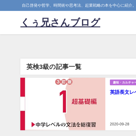
自己啓発や哲学、時間術や思考法、起業戦略の本を中心に紹介
くぅ兄さんブログ
英検3級の記事一覧
趣味・カルチャ
英語長文レ
2020-09-28