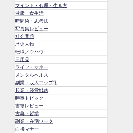
マインド・心理・生き方
健康・食生活
時間術・思考法
写真集レビュー
社会問題
歴史人物
転職ノウハウ
日用品
ライフ・マネー
メンタルヘルス
副業・収入アップ術
起業・経営戦略
時事トピック
書籍レビュー
古典・哲学
副業・在宅ワーク
面接マナー