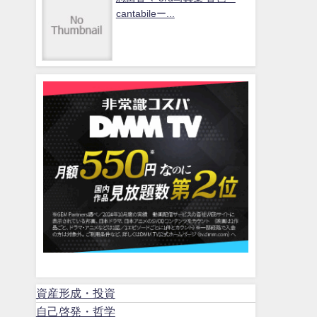
cantabileー...
資産形成・投資
自己啓発・哲学