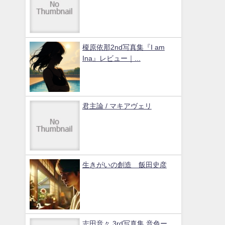
榎原依那2nd写真集『I am
Ina』レビュー｜...
君主論 / マキアヴェリ
生きがいの創造 飯田史彦
志田音々 3rd写真集 音色ー