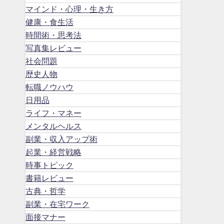
マインド・心理・生き方
健康・食生活
時間術・思考法
写真集レビュー
社会問題
歴史人物
転職ノウハウ
日用品
ライフ・マネー
メンタルヘルス
副業・収入アップ術
起業・経営戦略
時事トピック
書籍レビュー
古典・哲学
副業・在宅ワーク
面接マナー