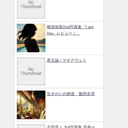
榎原依那2nd写真集『I am
Ina』レビュー｜...
君主論 / マキアヴェリ
生きがいの創造 飯田史彦
志田音々 3rd写真集 音色ー