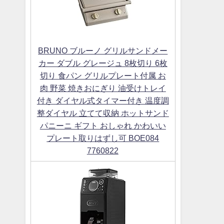
BRUNO ブルーノ グリルサンドメー
カー ダブル グレージュ 8枚切り 6枚
切り 食パン グリルプレート付属 お
肉 野菜 焼きおにぎり 油受けトレイ
付き ダイヤル式タイマー付き 温度調
整ダイヤル 立てて収納 ホットサンド
パニーニ ギフト おしゃれ かわいい
プレート取りはずし可 BOE084
7760822