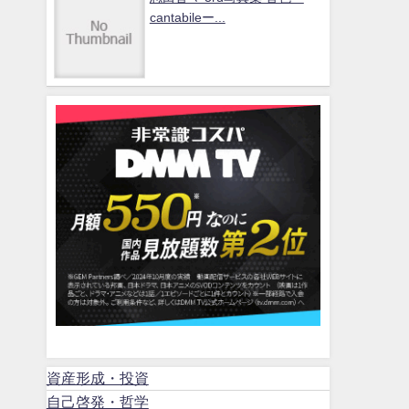
cantabileー...
資産形成・投資
自己啓発・哲学