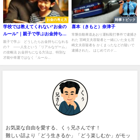
お金の考え方
時事トピック
学校では教えてくれない“お金の
喜本（きもと）奈津子
ルール”｜親子で学ぶお金持ちに
常磐自動車道あおり運転殴打事件で逮捕さ
れた 宮崎文夫容疑者と一緒にいた女も宮
なる思考法
親子で学ぶ どうしたらお金持ちになれる
崎文夫容疑者を かくまったなどの疑いで
の？ ――人生という「リアルなゲーム」
逮捕された。 はじめてのド...
の攻略法 お金持ちになる方法は、特別な
才能や幸運ではなく「ルール...
お気楽な自由を愛する、くぅ兄さんです！
難しい話より「どう生きるか」「どう楽しむか」がモッ