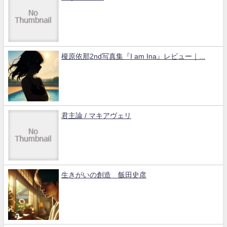
榎原依那2nd写真集『I am Ina』レビュー｜...
君主論 / マキアヴェリ
生きがいの創造 飯田史彦