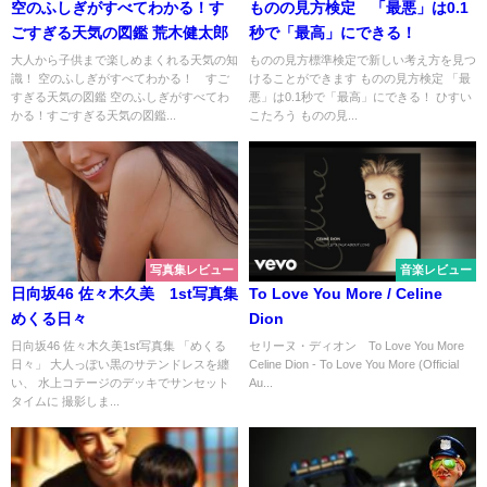
空のふしぎがすべてわかる！す
ものの見方検定 「最悪」は0.1
ごすぎる天気の図鑑 荒木健太郎
秒で「最高」にできる！
大人から子供まで楽しめまくれる天気の知
ものの見方標準検定で新しい考え方を見つ
識！ 空のふしぎがすべてわかる！ すご
けることができます ものの見方検定 「最
すぎる天気の図鑑 空のふしぎがすべてわ
悪」は0.1秒で「最高」にできる！ ひすい
かる！すごすぎる天気の図鑑...
こたろう ものの見...
写真集レビュー
音楽レビュー
日向坂46 佐々木久美 1st写真集
To Love You More / Celine
めくる日々
Dion
日向坂46 佐々木久美1st写真集 「めくる
セリーヌ・ディオン To Love You More
日々」 大人っぽい黒のサテンドレスを纏
Celine Dion - To Love You More (Official
い、 水上コテージのデッキでサンセット
Au...
タイムに 撮影しま...