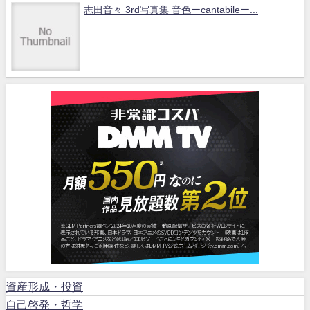
志田音々 3rd写真集 音色ーcantabileー...
資産形成・投資
自己啓発・哲学