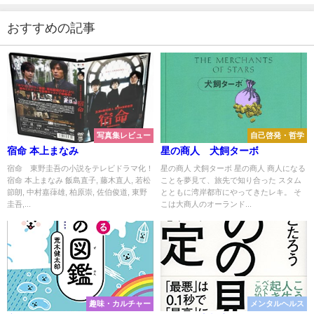
おすすめの記事
写真集レビュー
自己啓発・哲学
宿命 本上まなみ
星の商人 犬飼ターボ
宿命 東野圭吾の小説をテレビドラマ化！
星の商人 犬飼ターボ 星の商人 商人になる
宿命 本上まなみ 飯島直子, 藤木直人, 若松
ことを夢見て、旅先で知り合った スタム
節朗, 中村嘉葎雄, 柏原崇, 佐伯俊道, 東野
とともに湾岸都市にやってきたレキ。 そ
圭吾,...
こは大商人のオーランド...
趣味・カルチャー
メンタルヘルス