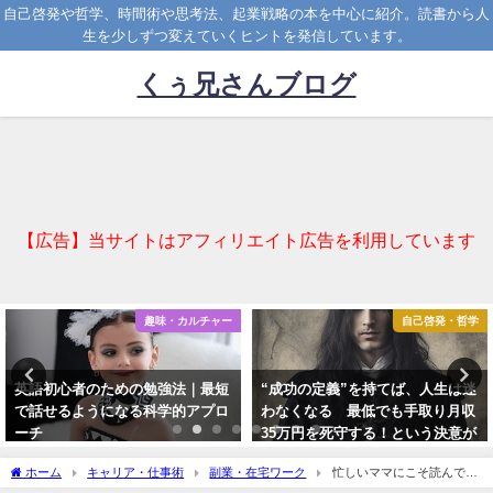
自己啓発や哲学、時間術や思考法、起業戦略の本を中心に紹介。読書から人
生を少しずつ変えていくヒントを発信しています。
くぅ兄さんブログ
【広告】当サイトはアフィリエイト広告を利用しています
趣味・カルチャー
自己啓発・哲学
英語初心者のための勉強法｜最短
“成功の定義”を持てば、人生は迷
で話せるようになる科学的アプロ
わなくなる 最低でも手取り月収
ーチ
35万円を死守する！という決意が
教えてくれたこと
2025-04-06
ホーム
キャリア・仕事術
副業・在宅ワーク
忙しいママにこそ読んでほ
2025-10-08
しい！ スキマ時間に好きなことで収入を得る方法