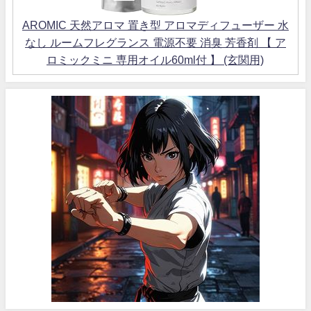
AROMIC 天然アロマ 置き型 アロマディフューザー 水
なし ルームフレグランス 電源不要 消臭 芳香剤 【 ア
ロミックミニ 専用オイル60ml付 】 (玄関用)