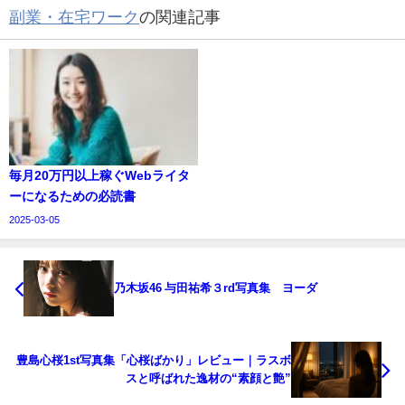
副業・在宅ワーク
の関連記事
毎月20万円以上稼ぐWebライタ
ーになるための必読書
2025-03-05
乃木坂46 与田祐希３rd写真集 ヨーダ
豊島心桜1st写真集「心桜ばかり」レビュー｜ラスボ
スと呼ばれた逸材の“素顔と艶”