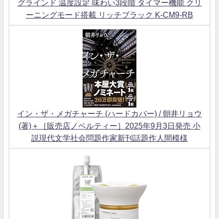
グラインド 温度設定 味わい3段階 タイマー機能 クリ
ーニングモード搭載 リッチブラック K-CM9-RB
イン・ザ・メガチャーチ (ハードカバー) / 朝井リョウ
(著)＋［販売店ノベルティー］2025年9月3日発売 小
説現代文学社会問題作家新刊話題作人間模様