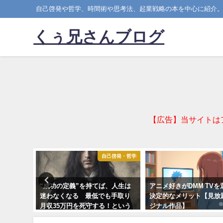
自己啓発や哲学、時間術や思考法、起業戦略の本を中心に紹介
くぅ兄さんブログ
【広告】当サイトは
・カルチャー
自己啓発・哲学
強法｜最
“成功の定義”を持てば、人生は
アニメ好きがDMM TV
科学的ア
迷わなくなる 最低でも手取り
決定的なメリット【見放
月収35万円を死守する！という
ジナル作品】
決意が教えてくれたこと
2025-11-19