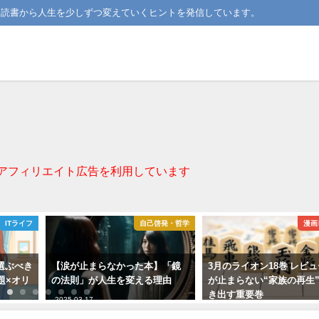
。読書から人生を少しずつ変えていくヒントを発信しています。
アフィリエイト広告を利用しています
ITライフ
自己啓発・哲学
漫画
を選ぶべき
【涙が止まらなかった本】「鏡
3月のライオン18巻 レビ
題×オリ
の法則」が人生を変える理由
が止まらない“家族の再生
き出す重要巻
2025-03-17
2025-10-03