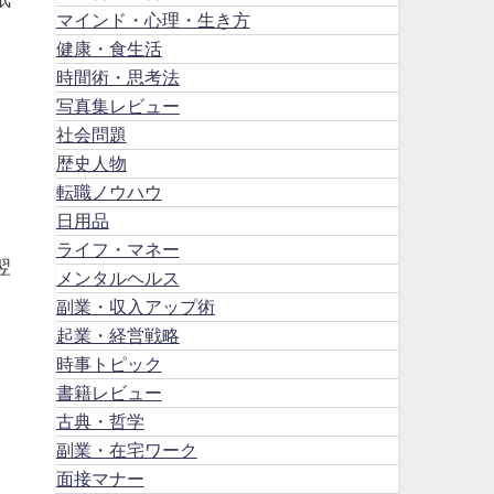
マインド・心理・生き方
健康・食生活
時間術・思考法
写真集レビュー
社会問題
歴史人物
フ
転職ノウハウ
日用品
、
ライフ・マネー
翌
メンタルヘルス
副業・収入アップ術
起業・経営戦略
時事トピック
書籍レビュー
古典・哲学
副業・在宅ワーク
面接マナー
、