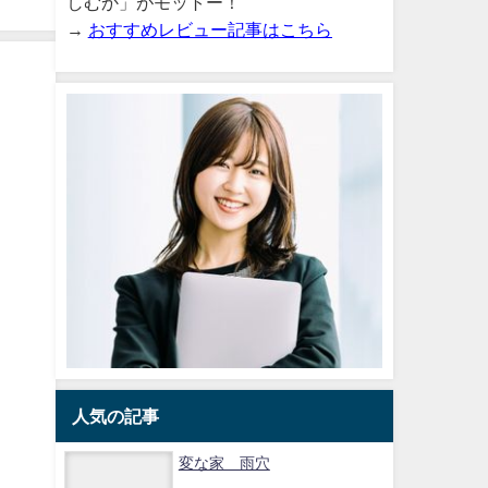
しむか」がモットー！
2025-08-15
→
おすすめレビュー記事はこちら
？
人気の記事
変な家 雨穴