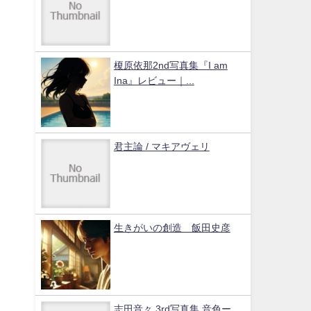
榎原依那2nd写真集『I am
Ina』レビュー｜...
君主論 / マキアヴェリ
生きがいの創造 飯田史彦
志田音々 3rd写真集 音色ー