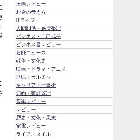
漫画レビュー
逆
お金の考え方
き
ITライフ
に
人間関係・感情整理
常
ビジネス・自己成長
ビジネス書レビュー
芸能ニュース
戦争・文化史
映画・ドラマ・アニメ
趣味・カルチャー
正
キャリア・仕事術
さ
節約・家計管理
音楽レビュー
レビュー
歴史・文化・思想
家電レビュー
ライフスタイル