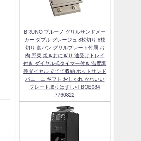
BRUNO ブルーノ グリルサンドメー
カー ダブル グレージュ 8枚切り 6枚
切り 食パン グリルプレート付属 お
肉 野菜 焼きおにぎり 油受けトレイ
付き ダイヤル式タイマー付き 温度調
整ダイヤル 立てて収納 ホットサンド
パニーニ ギフト おしゃれ かわいい
プレート取りはずし可 BOE084
7760822
）