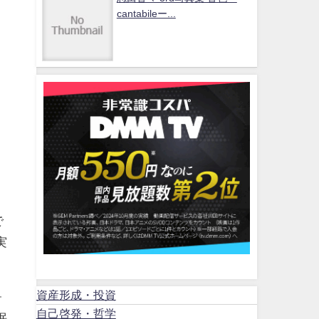
cantabileー...
で
実
資産形成・投資
ォ
自己啓発・哲学
眠