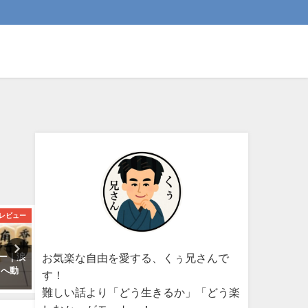
レビュー
漫画レビュー
戦争
お気楽な自由を愛する、くぅ兄さんで
ュー｜涙
夏目友人帳32巻｜名取との蔵調
幻の超巨大爆撃機「富
”へ動
査と“見知らぬ我が家”が胸に刺
嶽」・・・もし完成してい
す！
さる理由【ネタバレなし】
日本の戦略は変わっていた
難しい話より「どう生きるか」「どう楽
か？
2025-04-07