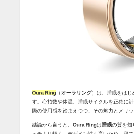
Oura Ring
（
オーラリング
）は、睡眠をはじ
す。心拍数や体温、睡眠サイクルを正確に計
際の使用感を踏まえつつ、その魅力とメリッ
結論から言うと、
Oura Ring
は
睡眠
の質を知
ッチより軽く、デザイン性も高いため、寝て