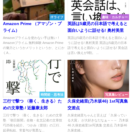
ITライフ
趣味・カルチャー
Amazon Prime （アマゾン・プ
英語は5歳児の日本語で考えると
ライム）
面白いように話せる! 奥村美里
Amazonプライムを使わない手は無い！
英語は5歳児の日本語で考えると面白いよ
Amazonプライム 無料体験 Amazon Prime
うに話せる! 奥村美里 英語は5歳児の日本
の魅力というかメリットというか、とにか
語で考えると面白いように話せる! 英会話
くA...
は言い換えが9割。 ...
時間術・思考法
写真集レビュー
三行で撃つ 〈善く、生きる〉た
久保史緒里(乃木坂46) 1st写真集
めの文章塾 / 近藤康太郎
交差点
三行で撃つ 〈善く、生きる〉ための文章
久保史緒里ちゃんと言えば 「久保ってい
塾 「朝日新聞」名物・名文記者の文章技
る大賞」 が大好きなだなぁ～～～ 乃木坂
巧25発を紹介。 つかみ（冒頭）の三行、
46 久保史緒里1st写真集 交差点 乃木坂46
起承転結、常套句が害悪な...
久保史緒...