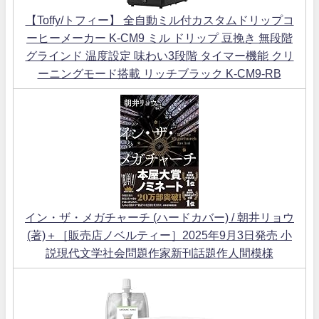
【Toffy/トフィー】 全自動ミル付カスタムドリップコ
ーヒーメーカー K-CM9 ミル ドリップ 豆挽き 無段階
グラインド 温度設定 味わい3段階 タイマー機能 クリ
ーニングモード搭載 リッチブラック K-CM9-RB
イン・ザ・メガチャーチ (ハードカバー) / 朝井リョウ
(著)＋［販売店ノベルティー］2025年9月3日発売 小
説現代文学社会問題作家新刊話題作人間模様