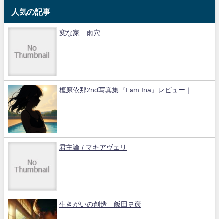
人気の記事
変な家 雨穴
榎原依那2nd写真集『I am Ina』レビュー｜...
君主論 / マキアヴェリ
生きがいの創造 飯田史彦