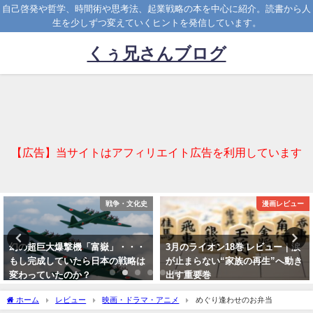
自己啓発や哲学、時間術や思考法、起業戦略の本を中心に紹介。読書から人
生を少しずつ変えていくヒントを発信しています。
くぅ兄さんブログ
【広告】当サイトはアフィリエイト広告を利用しています
・文化史
漫画レビュー
・・・
3月のライオン18巻 レビュー｜涙
アニメ好きがDMM TVを選
戦略は
が止まらない“家族の再生”へ動き
決定的なメリット【見放題×
出す重要巻
ジナル作品】
2025-10-03
2025-11-19
ホーム
レビュー
映画・ドラマ・アニメ
めぐり逢わせのお弁当