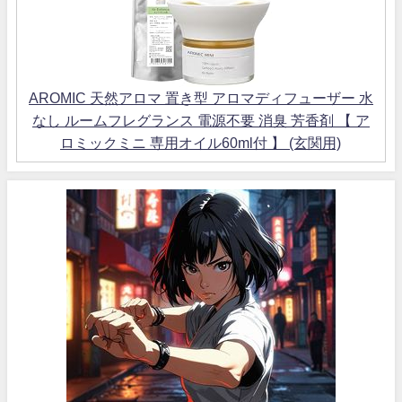
AROMIC 天然アロマ 置き型 アロマディフューザー 水
なし ルームフレグランス 電源不要 消臭 芳香剤 【 ア
ロミックミニ 専用オイル60ml付 】 (玄関用)