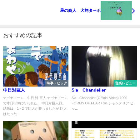
星の商人 犬飼ターボ
おすすめの記事
時事トピック
音楽レビュー
中日対巨人
Sia Chandelier
ナゴヤドーム 中日 対 巨人 ナゴヤドーム
Sia - Chandelier (Official Video) 1000
で昨日8/20に行われた、 中日対巨人戦。
FORMS OF FEAR / Sia シャンデリア ビ
結果は、1 - 2 で巨人が勝ちましたが 巨人
ッ...
はたった...