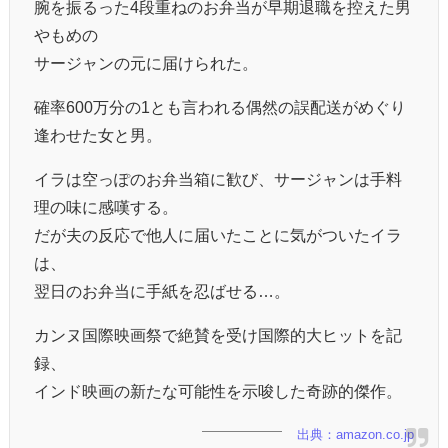
腕を振るった4段重ねのお弁当が早期退職を控えた男
やもめの
サージャンの元に届けられた。
確率600万分の1とも言われる偶然の誤配送がめぐり
逢わせた女と男。
イラは空っぽのお弁当箱に歓び、サージャンは手料
理の味に感嘆する。
だが夫の反応で他人に届いたことに気がついたイラ
は、
翌日のお弁当に手紙を忍ばせる…。
カンヌ国際映画祭で絶賛を受け国際的大ヒットを記
録、
インド映画の新たな可能性を示唆した奇跡的傑作。
出典：amazon.co.jp