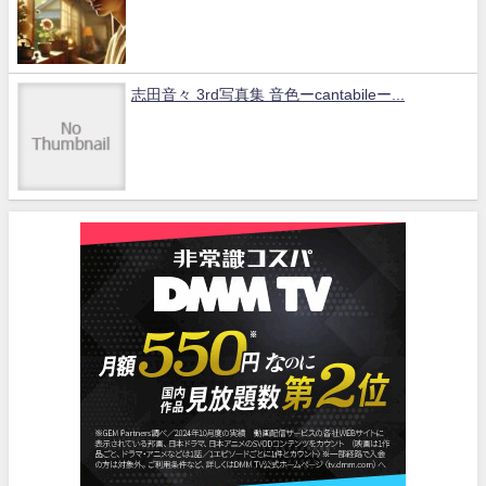
志田音々 3rd写真集 音色ーcantabileー...