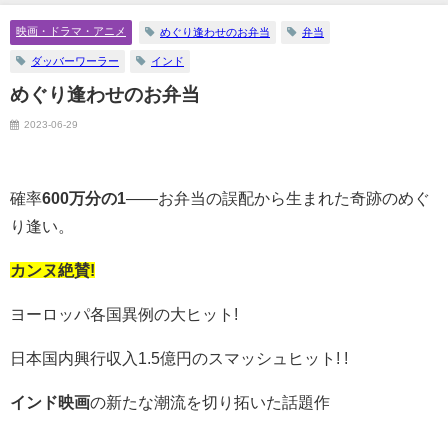
映画・ドラマ・アニメ
めぐり逢わせのお弁当
弁当
ダッバーワーラー
インド
めぐり逢わせのお弁当
2023-06-29
確率
600万分の1
――お弁当の誤配から生まれた奇跡のめぐ
り逢い。
カンヌ絶賛!
ヨーロッパ各国異例の大ヒット!
日本国内興行収入1.5億円のスマッシュヒット! !
インド映画
の新たな潮流を切り拓いた話題作