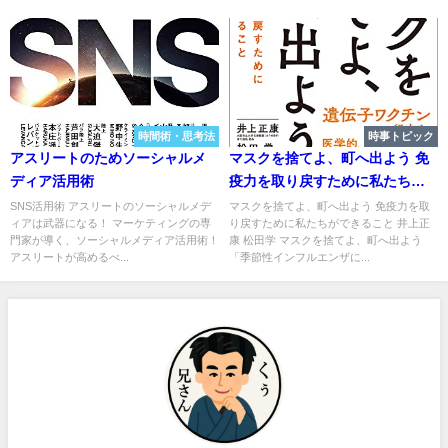
時間術・思考法
時事トピック
アスリートのためソーシャルメ
マスクを捨てよ、町へ出よう 免
ディア活用術
疫力を取り戻すために私たちが
できること
SNS活用術 アスリートのソーシャルメデ
マスクを捨てよ、町へ出よう 免疫力を取
ィアは武器になる！ マーケティングの専
り戻すために私たちができること 井上正
門家が導く、ソーシャルメディア活用術！
康 松田学 マスクを捨てよ、町へ出よう
アスリートが高めるべ...
「季節性インフルエンザに...