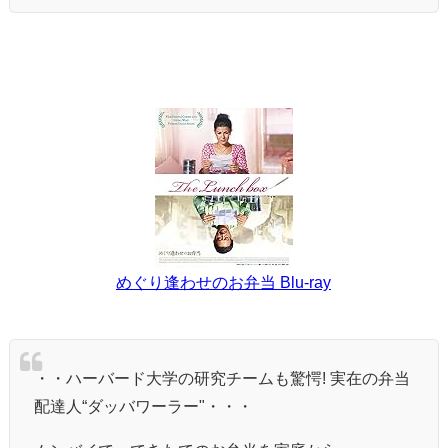
めぐり逢わせのお弁当 Blu-ray
・・ハーバード大学の研究チームも驚愕! 実在の弁当
配達人“ダッバワーラー"・・・