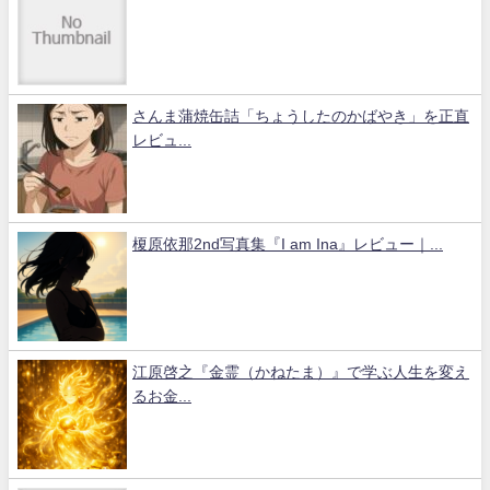
さんま蒲焼缶詰「ちょうしたのかばやき」を正直
レビュ...
榎原依那2nd写真集『I am Ina』レビュー｜...
江原啓之『金霊（かねたま）』で学ぶ人生を変え
るお金...