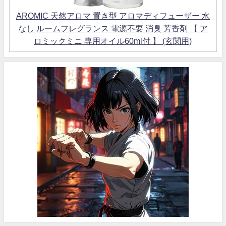
AROMIC 天然アロマ 置き型 アロマディフューザー 水
なし ルームフレグランス 電源不要 消臭 芳香剤 【 ア
ロミックミニ 専用オイル60ml付 】 (玄関用)