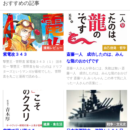
おすすめの記事
漫画レビュー
自己啓発・哲学
紫電改３４３
斎藤一人 成功したのは、みん
な龍のおかげです
撃墜王・菅野直 紫電改３４３（１） 須本
壮一 撃墜王・菅野直を知ったのは ドリフ
斎藤一人さんが仰るには、失敗は無い 斎
ターズというマンガが最初でした。 菅野
藤一人 成功したのは、みんな龍のおかげ
直を丸ごと漫画で読める...
です 斎藤一人 みっちゃん この本で気に入
った一人さんの言葉に ...
健康・食生活
戦争・文化史