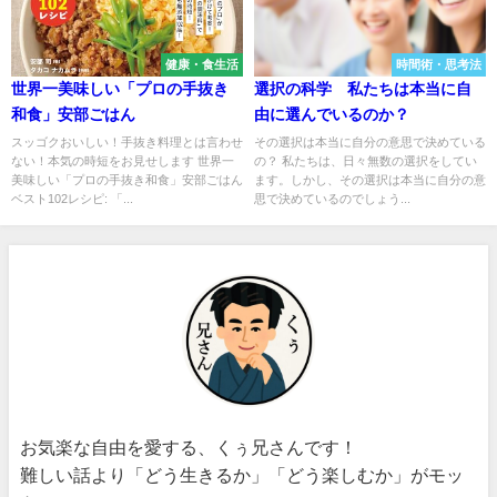
健康・食生活
時間術・思考法
世界一美味しい「プロの手抜き
選択の科学 私たちは本当に自
和食」安部ごはん
由に選んでいるのか？
スッゴクおいしい！手抜き料理とは言わせ
その選択は本当に自分の意思で決めている
ない！本気の時短をお見せします 世界一
の？ 私たちは、日々無数の選択をしてい
美味しい「プロの手抜き和食」安部ごはん
ます。しかし、その選択は本当に自分の意
ベスト102レシピ: 「...
思で決めているのでしょう...
お気楽な自由を愛する、くぅ兄さんです！
難しい話より「どう生きるか」「どう楽しむか」がモッ