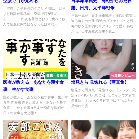
空腹で目が覚める
日本海軍戦史 海戦からみた日
露、日清、太平洋戦争
「空腹」こそ最強のクスリ 今朝は、目覚
まし時計が鳴る前に空腹で目が覚め
戸高一成が「日本海軍戦史」海戦の真実に
る・・・・ 昨夜も普段どおりに食べて飲
迫る迫力の一冊 海戦のダイナミズムと戦
んで空腹状態ではなかったはずな...
略の妙を圧倒的なリアリティで描く あな
たは、日本海軍の歴史を真...
健康・食生活
写真集レビュー
医者が教える あなたを殺す食
塩見きら 見惚れる【写真集】
事 生かす食事
塩見きら写真集「見惚れる」【デジタル限
定 YJ PHOTO BOOK】 ヒロインで才女で
医者が教える あなたを殺す食事 生かす
多趣味… じゃあグラビアでは？ あなたが
食事 内海聡 医者が教える あなたを殺す
見惚れる姿...
食事 生かす食事 ■日本一有名な医師が、
日々の食事を大公開！ ...