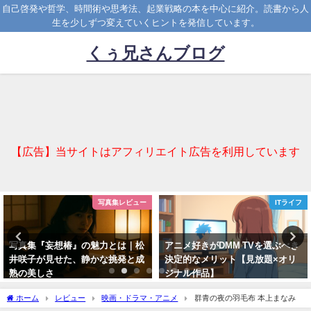
自己啓発や哲学、時間術や思考法、起業戦略の本を中心に紹介。読書から人
生を少しずつ変えていくヒントを発信しています。
くぅ兄さんブログ
【広告】当サイトはアフィリエイト広告を利用しています
写真集レビュー
ITライフ
写真集『妄想椿』の魅力とは｜松
アニメ好きがDMM TVを選ぶべき
井咲子が見せた、静かな挑発と成
決定的なメリット【見放題×オリ
熟の美しさ
ジナル作品】
2025-03-31
2025-11-19
ホーム
レビュー
映画・ドラマ・アニメ
群青の夜の羽毛布 本上まなみ