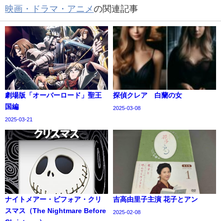
映画・ドラマ・アニメ
の関連記事
劇場版「オーバーロード」聖王
探偵クレア 白蘭の女
国編
2025-03-08
2025-03-21
ナイトメアー・ビフォア・クリ
吉高由里子主演 花子とアン
スマス（The Nightmare Before
2025-02-08