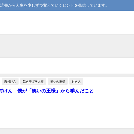
。読書から人生を少しずつ変えていくヒントを発信しています。
志村けん
乾き亭げそ太郎
笑いの王様
付き人
村けん 僕が「笑いの王様」から学んだこと