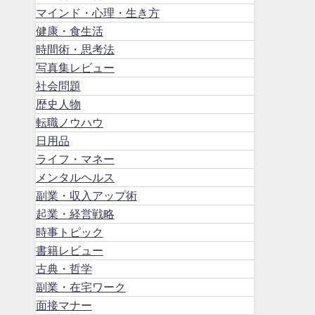
マインド・心理・生き方
健康・食生活
時間術・思考法
写真集レビュー
社会問題
歴史人物
転職ノウハウ
日用品
ライフ・マネー
メンタルヘルス
副業・収入アップ術
起業・経営戦略
時事トピック
書籍レビュー
古典・哲学
副業・在宅ワーク
面接マナー