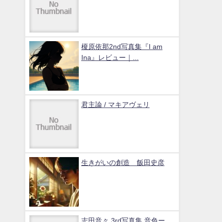
榎原依那2nd写真集『I am
Ina』レビュー｜...
君主論 / マキアヴェリ
生きがいの創造 飯田史彦
志田音々 3rd写真集 音色ー