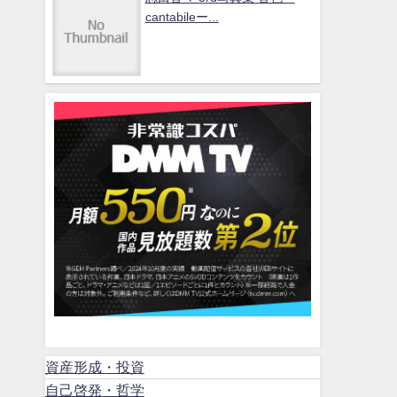
cantabileー...
資産形成・投資
自己啓発・哲学