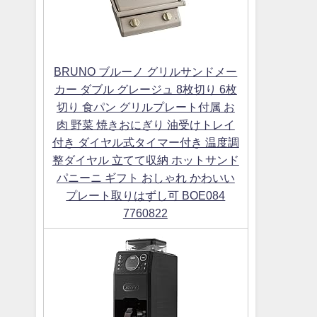
BRUNO ブルーノ グリルサンドメー
カー ダブル グレージュ 8枚切り 6枚
切り 食パン グリルプレート付属 お
肉 野菜 焼きおにぎり 油受けトレイ
付き ダイヤル式タイマー付き 温度調
整ダイヤル 立てて収納 ホットサンド
パニーニ ギフト おしゃれ かわいい
プレート取りはずし可 BOE084
7760822