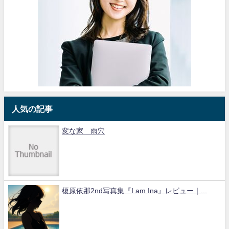
人気の記事
変な家 雨穴
榎原依那2nd写真集『I am Ina』レビュー｜...