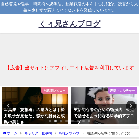
自己啓発や哲学、時間術や思考法、起業戦略の本を中心に紹介。読書から人
生を少しずつ変えていくヒントを発信しています。
くぅ兄さんブログ
【広告】当サイトはアフィリエイト広告を利用しています
趣味・カルチャー
ITライフ
英語初心者のための勉強法｜最短
Oura Ringレビュー｜睡眠管理に
で話せるようになる科学的アプロ
最適なスマートリングの実力と
ーチ
は？
2025-04-06
2025-09-23
ホーム
キャリア・仕事術
転職ノウハウ
看護師の転職は“働き方”で決ま
る！正社員・パート・派遣のメリットと失敗しない職場選び