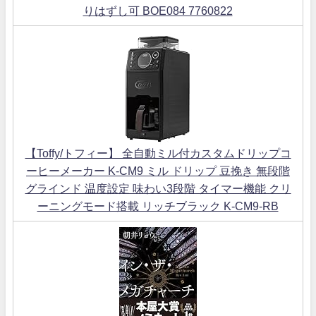
りはずし可 BOE084 7760822
【Toffy/トフィー】 全自動ミル付カスタムドリップコ
ーヒーメーカー K-CM9 ミル ドリップ 豆挽き 無段階
グラインド 温度設定 味わい3段階 タイマー機能 クリ
ーニングモード搭載 リッチブラック K-CM9-RB