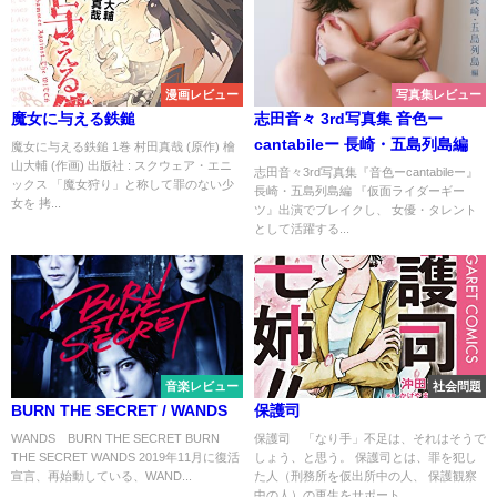
漫画レビュー
写真集レビュー
魔女に与える鉄鎚
志田音々 3rd写真集 音色ー
cantabileー 長崎・五島列島編
魔女に与える鉄鎚 1巻 村田真哉 (原作) 檜
山大輔 (作画) 出版社 : スクウェア・エニ
志田音々3rd写真集『音色ーcantabileー』
ックス 「魔女狩り」と称して罪のない少
長崎・五島列島編 『仮面ライダーギー
女を 拷...
ツ』出演でブレイクし、 女優・タレント
として活躍する...
音楽レビュー
社会問題
BURN THE SECRET / WANDS
保護司
WANDS BURN THE SECRET BURN
保護司 「なり手」不足は、それはそうで
THE SECRET WANDS 2019年11月に復活
しょう、と思う。 保護司とは、罪を犯し
宣言、再始動している、WAND...
た人（刑務所を仮出所中の人、 保護観察
中の人）の更生をサポート...