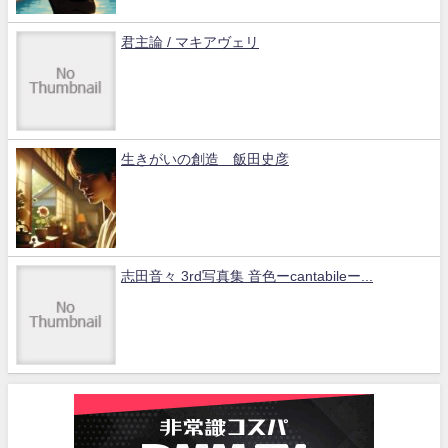
君主論 / マキアヴェリ
生きがいの創造 飯田史彦
志田音々 3rd写真集 音色ーcantabileー...