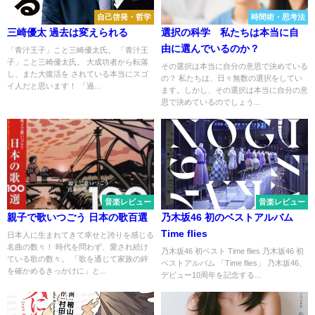
自己啓発・哲学
時間術・思考法
三崎優太 過去は変えられる
選択の科学 私たちは本当に自
由に選んでいるのか？
「青汁王子」こと三崎優太氏。 「青汁王
子」こと三崎優太氏。 大成功者から転落
その選択は本当に自分の意思で決めている
し、また大復活を されている本当にスゴ
の？ 私たちは、日々無数の選択をしてい
イ人だと思います！ 「過...
ます。しかし、その選択は本当に自分の意
思で決めているのでしょう...
音楽レビュー
音楽レビュー
親子で歌いつごう 日本の歌百選
乃木坂46 初のベストアルバム
Time flies
日本人に生まれてきて幸せと誇りを感じる
名曲の数々！ 時代を問わず、愛され続け
乃木坂46 初ベスト Time flies 乃木坂46 初
ている歌の数々。 「歌を通じて家族の絆
ベストアルバム 「Time flies」 乃木坂46、
を確かめるきっかけに」と...
デビュー10周年を記念する...