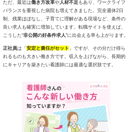
ただ、最近は
働き方改革
や
人材不足
もあり、ワークライフ
バランスを重視した病院も増えてきました。完全週休2日
制、残業ほぼなし、子育てに理解がある現場など、条件の
良い求人も確実に増加しています。転職サイトを使えば、
こうした“
非公開の好条件求人
”に出会える率も上がります。
正社員
は「
安定と責任がセット
」ですが、その分だけ得ら
れるものも大きい働き方です。収入を上げながら、長期的
にキャリアを築きたい看護師には最適な選択肢です。