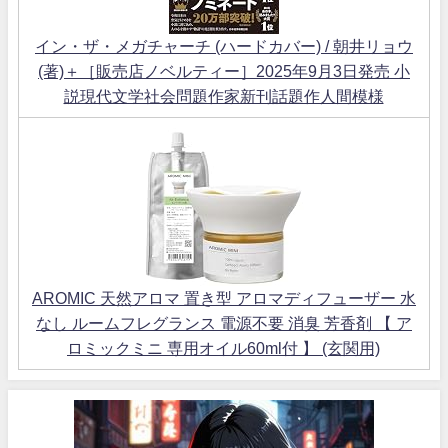
イン・ザ・メガチャーチ (ハードカバー) / 朝井リョウ
(著)＋［販売店ノベルティー］2025年9月3日発売 小
説現代文学社会問題作家新刊話題作人間模様
AROMIC 天然アロマ 置き型 アロマディフューザー 水
なし ルームフレグランス 電源不要 消臭 芳香剤 【 ア
ロミックミニ 専用オイル60ml付 】 (玄関用)