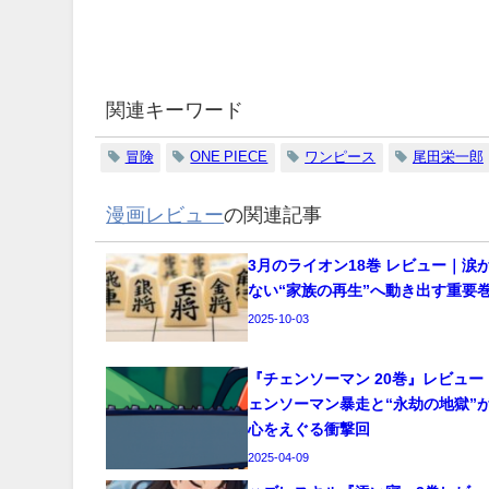
関連キーワード
冒険
ONE PIECE
ワンピース
尾田栄一郎
漫画レビュー
の関連記事
3月のライオン18巻 レビュー｜涙
ない“家族の再生”へ動き出す重要
2025-10-03
『チェンソーマン 20巻』レビュー
ェンソーマン暴走と“永劫の地獄”
心をえぐる衝撃回
2025-04-09