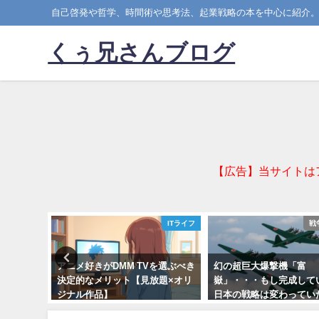
自己啓発や哲学、時間術や思考法、起業戦略の本を中心に紹介
くぅ兄さんブログ
【広告】当サイトは
漫画レビュー
ITライフ
戦
との蔵調
アニメ好きがDMM TVを選ぶべき
幻の超巨大爆撃機「富
が胸に刺
決定的なメリット【見放題×オリ
嶽」・・・もし完成して
し】
ジナル作品】
日本の戦略は変わってい
か？
2025-11-19