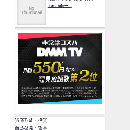
cantabileー...
資産形成・投資
自己啓発・哲学