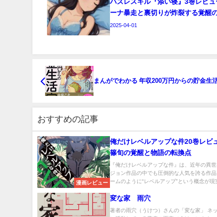
ハズレスキル『添い寝』3巻レビュ
ーナ暴走と裏切りが炸裂する覚醒
2025-04-01
まんがでわかる 年収200万円からの貯金生
おすすめの記事
俺だけレベルアップな件20巻レビ
篠旬の覚醒と物語の転換点
『俺だけレベルアップな件』は、近年の異世
ジョン作品の中でも圧倒的な人気を誇る作品
ームのように“レベルアップ”という概念が現実.
漫画レビュー
変な家 雨穴
著者の雨穴（うけつ）さんの「変な家」 ネ