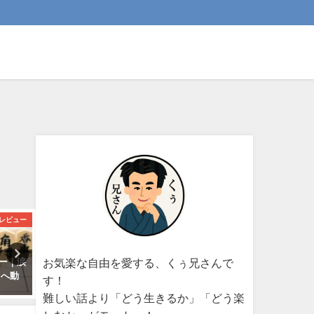
レビュー
ITライフ
趣味・カ
お気楽な自由を愛する、くぅ兄さんで
ュー｜涙
Oura Ringレビュー｜睡眠管理に
英語初心者のための勉強法
”へ動
最適なスマートリングの実力と
短で話せるようになる科学
す！
は？
プローチ
難しい話より「どう生きるか」「どう楽
2025-09-23
2025-04-06