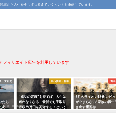
。読書から人生を少しずつ変えていくヒントを発信しています。
アフィリエイト広告を利用しています
争・文化史
自己啓発・哲学
漫画
“成功の定義”を持てば、人生は
3月のライオン18巻 レビ
いたら
迷わなくなる 最低でも手取り
が止まらない“家族の再生
たの
月収35万円を死守する！という
き出す重要巻
決意が教えてくれたこと
2025-10-03