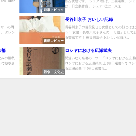
uTuber
独占状態です。 シェア1位は、三菱電機。 シェ
は、日立製作所。 シェア3位は、東芝...
時事トピック
長谷川京子 おいしい記録
ンサーの岡
長谷川京子の普段見せる女優としての顔とはま
。 タレン
う！ 女優・長谷川京子さんの 「母親」として
る書籍です！ 長谷川京子 おいしい記録 7...
書籍レビュー
京都
ロシヤにおける広瀬武夫
まなみの極私
間違いなく名著の一つ！「ロシヤにおける広瀬
ルで放映さ
ロシヤにおける広瀬武夫 上 (朝日選書 57) ロ
る広瀬武夫 下 (朝日選書 5...
戦争・文化史