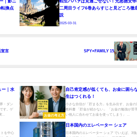
ー｜影ニ
転生ババァは見過ごせない！元悪徳女帝
の転換点
二周目ライフ6巻あらすじと見どころ徹
説
2025-03-31
活宣言
SPY×FAMILY 15
ュー｜水
自己肯定感が低くても、お金に困ら
生はつくれる！
界・ダン
小さな自信が「貯まる力」を生み出す、お金の
です。ゲ
教科書 「貯金が続かない」 「お金の勉強が苦手
..
い他人に合わせてお金を使ってしまう」 ...
お金の考え方
日本国内のエレベーター シェア
ットを中心
日本国内のエレベーター シェア でいえば、3