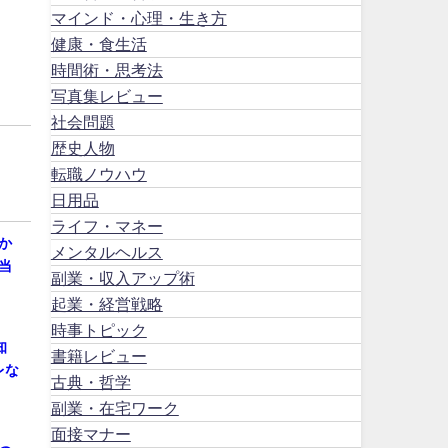
マインド・心理・生き方
健康・食生活
時間術・思考法
写真集レビュー
社会問題
歴史人物
転職ノウハウ
日用品
ライフ・マネー
か
メンタルヘルス
当
副業・収入アップ術
起業・経営戦略
時事トピック
知
書籍レビュー
レな
古典・哲学
副業・在宅ワーク
面接マナー