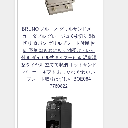
BRUNO ブルーノ グリルサンドメー
カー ダブル グレージュ 8枚切り 6枚
切り 食パン グリルプレート付属 お
肉 野菜 焼きおにぎり 油受けトレイ
付き ダイヤル式タイマー付き 温度調
整ダイヤル 立てて収納 ホットサンド
パニーニ ギフト おしゃれ かわいい
プレート取りはずし可 BOE084
7760822