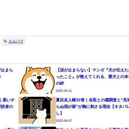
エルバフ
が止まら
【涙が止まらない】マンガ『犬が伝えた
巻
ったこと』が教えてくれる、愛犬との本
の絆
2025-04-11
｜黒いチ
夏目友人帳32巻｜名取との蔵調査と“見
が読者の
らぬ我が家”が胸に刺さる理由【ネタバ
し】
2025-04-07