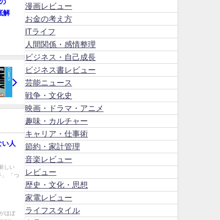
の
漫画レビュー
底解
お金の考え方
ITライフ
人間関係・感情整理
ビジネス・自己成長
ビジネス書レビュー
芸能ニュース
戦争・文化史
映画・ドラマ・アニメ
趣味・カルチャー
キャリア・仕事術
ない人
節約・家計管理
音楽レビュー
新しい
レビュー
」 「つ
歴史・文化・思想
家電レビュー
ライフスタイル
強がほぼ