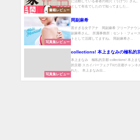
に活動している著者の雨穴（うけつ）さん。 Yo
として有名でしたので知ってました...
書籍レビュー
岡副麻希
黒すぎる女子アナ 岡副麻希 フリーアナウ
副麻希さん。 所属事務所：セント・フォース
トとして活躍してますね。 岡副麻希さ...
写真集レビュー
collections! 本上まなみの極私的
本上まなみ 極私的京都 collections! 本上
的京都 スカイパーフェクTVの京都チャンネ
れた、 本上まなみ出...
写真集レビュー