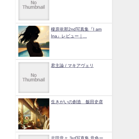
榎原依那2nd写真集『I am
Ina』レビュー｜...
君主論 / マキアヴェリ
生きがいの創造 飯田史彦
志田音々 3rd写真集 音色ー