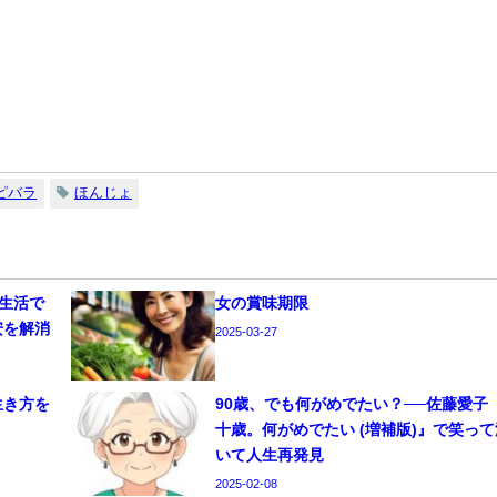
ピバラ
ほんじょ
常生活で
女の賞味期限
安を解消
2025-03-27
生き方を
90歳、でも何がめでたい？──佐藤愛子
十歳。何がめでたい (増補版)』で笑って
いて人生再発見
2025-02-08