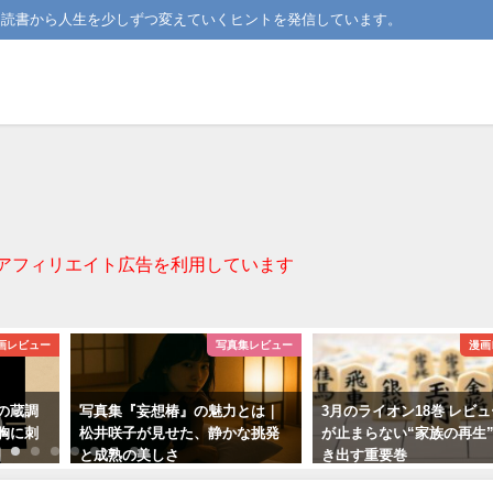
。読書から人生を少しずつ変えていくヒントを発信しています。
アフィリエイト広告を利用しています
画レビュー
写真集レビュー
漫画
の蔵調
写真集『妄想椿』の魅力とは｜
3月のライオン18巻 レビ
胸に刺
松井咲子が見せた、静かな挑発
が止まらない“家族の再生
】
と成熟の美しさ
き出す重要巻
2025-03-31
2025-10-03