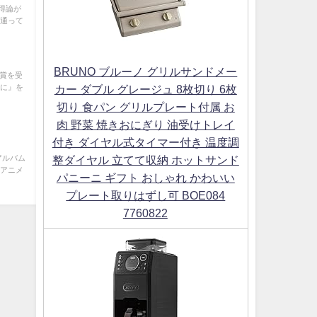
得論が
に通って
BRUNO ブルーノ グリルサンドメー
大賞を受
めに』を
カー ダブル グレージュ 8枚切り 6枚
切り 食パン グリルプレート付属 お
肉 野菜 焼きおにぎり 油受けトレイ
付き ダイヤル式タイマー付き 温度調
アルバム
整ダイヤル 立てて収納 ホットサンド
 アニメ
パニーニ ギフト おしゃれ かわいい
プレート取りはずし可 BOE084
7760822