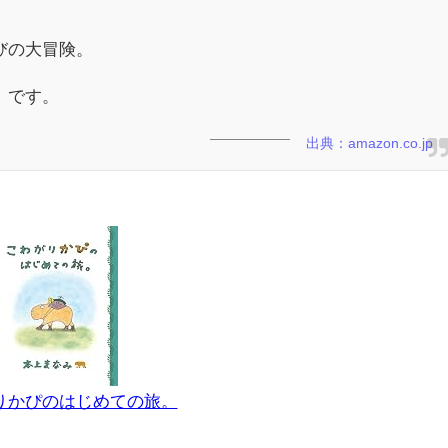
びの大冒険。
」です。
出典：amazon.co.jp
りかぴのはじめての旅。