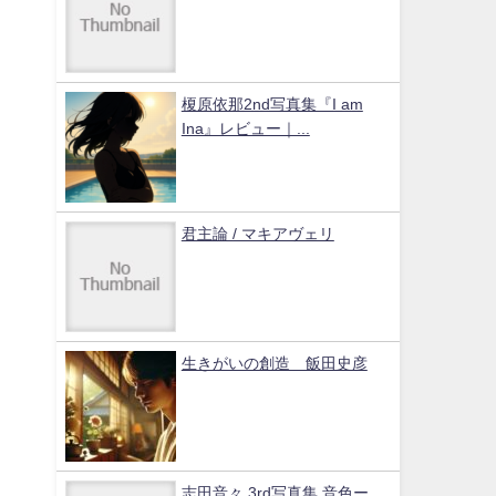
榎原依那2nd写真集『I am
Ina』レビュー｜...
君主論 / マキアヴェリ
生きがいの創造 飯田史彦
志田音々 3rd写真集 音色ー