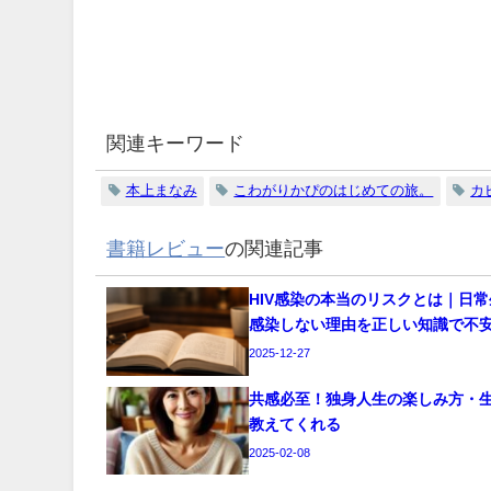
関連キーワード
本上まなみ
こわがりかぴのはじめての旅。
カ
書籍レビュー
の関連記事
HIV感染の本当のリスクとは｜日
感染しない理由を正しい知識で不
2025-12-27
共感必至！独身人生の楽しみ方・
教えてくれる
2025-02-08