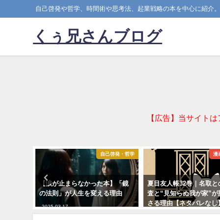
自己啓発や哲学、時間術や思考法、起業戦略の本を中心に紹介
くぅ兄さんブログ
【広告】当サイトは
ITライフ
自己啓発・哲学
漫
を選ぶべき
【涙が止まらなかった本】「鏡
夏目友人帳32巻｜名取と
題×オリ
の法則」が人生を変える理由
査と“見知らぬ我が家”が
さる理由【ネタバレなし
2025-03-17
2025-04-07