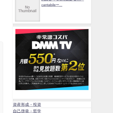
cantabileー...
資産形成・投資
自己啓発・哲学