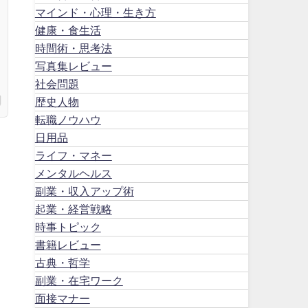
マインド・心理・生き方
健康・食生活
時間術・思考法
写真集レビュー
社会問題
歴史人物
転職ノウハウ
日用品
ライフ・マネー
メンタルヘルス
副業・収入アップ術
起業・経営戦略
時事トピック
書籍レビュー
古典・哲学
副業・在宅ワーク
面接マナー