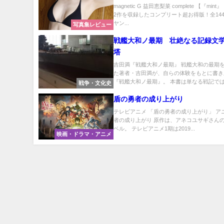
magnetic G 益田恵梨菜 complete 【『mint
2作を収録したコンプリート超お得版！全14
ヤン...
写真集レビュー
戦艦大和ノ最期 壮絶なる記録文
塔
吉田満『戦艦大和ノ最期』 戦艦大和の最期
た著者・吉田満が、自らの体験をもとに書き
『戦艦大和ノ最期』。 本書は単なる戦記ではな
戦争・文化史
盾の勇者の成り上がり
テレビアニメ 「盾の勇者の成り上がり」 ア
者の成り上がり 原作は、アネコユサギさんの
ベル。 テレビアニメ1期は2019...
映画・ドラマ・アニメ