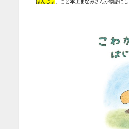
「
ほんじょ
」こと
本上まなみ
さんが物語にし