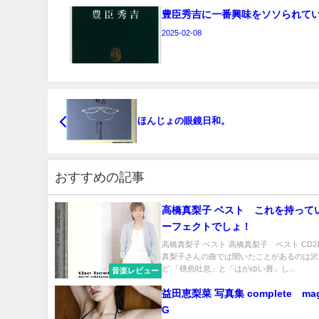
豊臣秀吉に一番興味をソソられて
2025-02-08
ほんじょの眼鏡日和。
おすすめの記事
高橋真梨子 ベスト これを持って
ーフェクトでしょ！
高橋真梨子 ベスト 高橋真梨子 ベスト CD2
真梨子さんの曲では聞いたことがあるのは沢
ど 「桃色吐息」と「はがゆい唇」し...
音楽レビュー
益田恵梨菜 写真集 complete mag
G