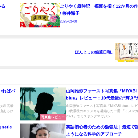
いる
ごりやく歳時記 福運を招く12か月の
/ 桜井識子
2025-02-08
ほんじょの鉛筆日和。
いればパ
山岡雅弥ファースト写真集『MIYABI
blue』レビュー：10代最後の“輝き
に
枚組 高橋
山岡雅弥ファースト写真集『MIYABI blue』レ
山あるけ
10代最後のキラメキを凝縮した一冊 「ミスマ
2021」でミスヤングマガジン...
写真集レビュー
netic
英語初心者のための勉強法｜最短で
ようになる科学的アプローチ