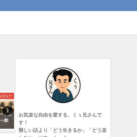
レビュー
自己啓発・哲学
I
お気楽な自由を愛する、くぅ兄さんで
ュー｜涙
“成功の定義”を持てば、人生は
Oura Ringレビュー｜睡眠
”へ動
迷わなくなる 最低でも手取り
最適なスマートリングの実
す！
月収35万円を死守する！という
は？
難しい話より「どう生きるか」「どう楽
決意が教えてくれたこと
2025-09-23