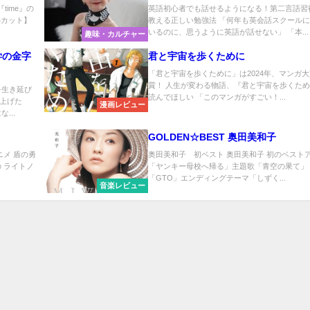
』『time』の
英語初心者でも話せるようになる！第二言語習
4カット】
教える正しい勉強法 「何年も英会話スクール
いるのに、思うように英語が話せない」 「本...
趣味・カルチャー
学の金字
君と宇宙を歩くために
「君と宇宙を歩くために」は2024年、マンガ
賞！ 人生が変わる物語、『君と宇宙を歩くた
を生き延び
読んでほしい 「このマンガがすごい！...
上げた
漫画レビュー
...
GOLDEN☆BEST 奥田美和子
ニメ 盾の勇
奥田美和子 初ベスト 奥田美和子 初のベスト
 ライトノ
「ヤンキー母校へ帰る」主題歌「青空の果て」
「GTO」エンディングテーマ「しずく...
音楽レビュー