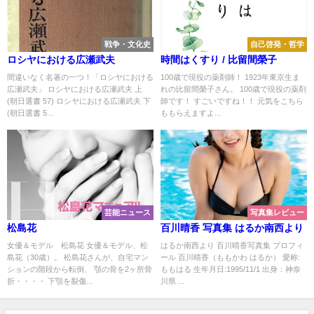
戦争・文化史
自己啓発・哲学
ロシヤにおける広瀬武夫
時間はくすり / 比留間榮子
間違いなく名著の一つ！「ロシヤにおける
100歳で現役の薬剤師！ 1923年東京生ま
広瀬武夫」 ロシヤにおける広瀬武夫 上
れの比留間榮子さん。 100歳で現役の薬剤
(朝日選書 57) ロシヤにおける広瀬武夫 下
師です！ すごいですね！！ 元気をこちら
(朝日選書 5...
ももらえますよ...
芸能ニュース
写真集レビュー
松島花
百川晴香 写真集 はるか南西より
女優＆モデル 松島花 女優＆モデル、松
はるか南西より 百川晴香写真集 プロフィ
島花（30歳）。 松島花さんが、自宅マン
ール 百川晴香（ももかわ はるか） 愛称:
ションの階段から転倒、 顎の骨を2ヶ所骨
ももはる 生年月日:1995/11/1 出身：神奈
折・・・・ 下顎を裂傷...
川県 ...