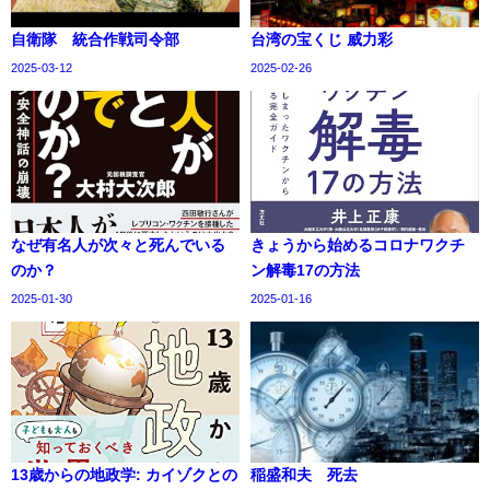
自衛隊 統合作戦司令部
台湾の宝くじ 威力彩
2025-03-12
2025-02-26
なぜ有名人が次々と死んでいる
きょうから始めるコロナワクチ
のか？
ン解毒17の方法
2025-01-30
2025-01-16
13歳からの地政学: カイゾクとの
稲盛和夫 死去