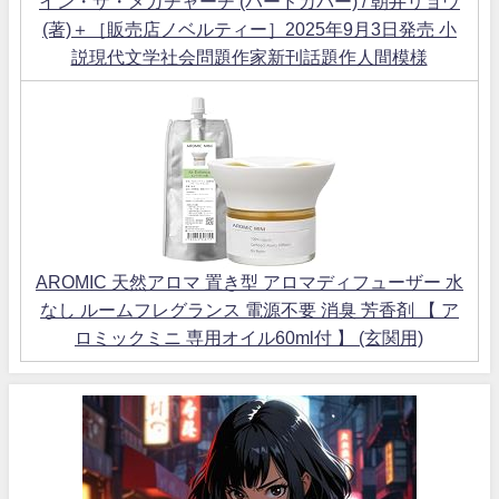
イン・ザ・メガチャーチ (ハードカバー) / 朝井リョウ
(著)＋［販売店ノベルティー］2025年9月3日発売 小
説現代文学社会問題作家新刊話題作人間模様
AROMIC 天然アロマ 置き型 アロマディフューザー 水
なし ルームフレグランス 電源不要 消臭 芳香剤 【 ア
ロミックミニ 専用オイル60ml付 】 (玄関用)