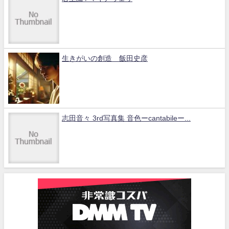
生きがいの創造 飯田史彦
志田音々 3rd写真集 音色ーcantabileー...