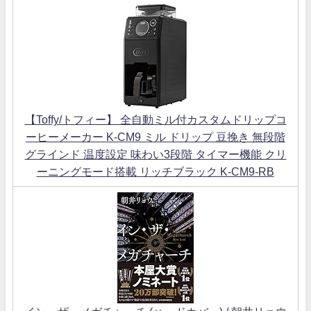
【Toffy/トフィー】 全自動ミル付カスタムドリップコ
ーヒーメーカー K-CM9 ミル ドリップ 豆挽き 無段階
グラインド 温度設定 味わい3段階 タイマー機能 クリ
ーニングモード搭載 リッチブラック K-CM9-RB