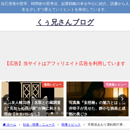
自己啓発や哲学、時間術や思考法、起業戦略の本を中心に紹介。読書から人
生を少しずつ変えていくヒントを発信しています。
くぅ兄さんブログ
【広告】当サイトはアフィリエイト広告を利用しています
漫画レビュー
写真集レビュー
夏目友人帳32巻｜名取との蔵調査
写真集『妄想椿』の魅力とは｜松
と“見知らぬ我が家”が胸に刺さる
井咲子が見せた、静かな挑発と成
理由【ネタバレなし】
熟の美しさ
2025-04-07
2025-03-31
ホーム
社会・時事・ニュース
時事トピック
常磐道あおり運転殴打事
件 犯人逮捕！