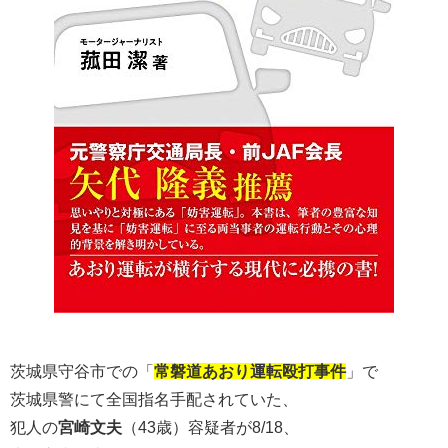
茨城県守谷市での「
常磐道あおり運転殴打事件
」で
茨城県警にて全国指名手配されていた、
犯人の
宮崎文夫
（43歳）容疑者が8/18、