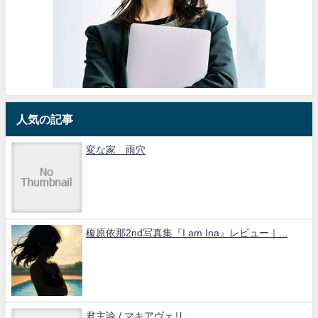
人気の記事
変な家 雨穴
榎原依那2nd写真集『I am Ina』レビュー｜...
君主論 / マキアヴェリ