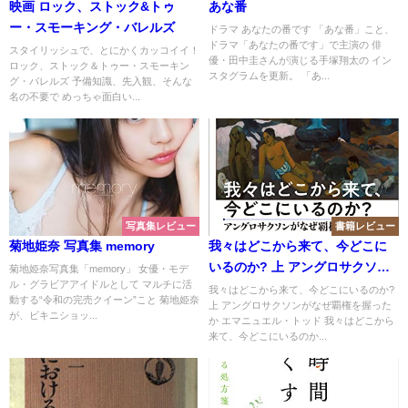
映画 ロック、ストック&トゥ
あな番
ー・スモーキング・バレルズ
ドラマ あなたの番です 「あな番」こと、
ドラマ「あなたの番です」で主演の 俳
スタイリッシュで、とにかくカッコイイ！
優・田中圭さんが演じる手塚翔太の イン
ロック、ストック＆トゥー・スモーキン
スタグラムを更新。 「あ...
グ・バレルズ 予備知識、先入観、そんな
名の不要で めっちゃ面白い...
写真集レビュー
書籍レビュー
菊地姫奈 写真集 memory
我々はどこから来て、今どこに
いるのか? 上 アングロサクソン
菊地姫奈写真集「memory」 女優・モデ
ル・グラビアアイドルとして マルチに活
がなぜ覇権を握ったか
我々はどこから来て、今どこにいるのか?
動する“令和の完売クイーン”こと 菊地姫奈
上 アングロサクソンがなぜ覇権を握った
が、ビキニショッ...
か エマニュエル・トッド 我々はどこから
来て、今どこにいるのか...