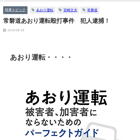
時事トピック
あおり運転
宮崎文夫
常磐道
常磐道あおり運転殴打事件 犯人逮捕！
2019-08-18
あおり運転・・・・