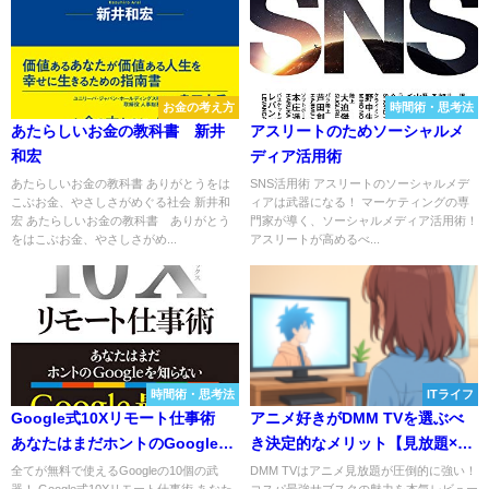
お金の考え方
時間術・思考法
あたらしいお金の教科書 新井
アスリートのためソーシャルメ
和宏
ディア活用術
あたらしいお金の教科書 ありがとうをは
SNS活用術 アスリートのソーシャルメデ
こぶお金、やさしさがめぐる社会 新井和
ィアは武器になる！ マーケティングの専
宏 あたらしいお金の教科書 ありがとう
門家が導く、ソーシャルメディア活用術！
をはこぶお金、やさしさがめ...
アスリートが高めるべ...
時間術・思考法
ITライフ
Google式10Xリモート仕事術
アニメ好きがDMM TVを選ぶべ
あなたはまだホントのGoogleを
き決定的なメリット【見放題×オ
知らない
リジナル作品】
全てが無料で使えるGoogleの10個の武
DMM TVはアニメ見放題が圧倒的に強い！
器！ Google式10Xリモート仕事術 あなた
コスパ最強サブスクの魅力を本気レビュー