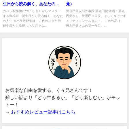
生日から読み解く、あなたの人
覚）
生
カバラ数秘術について ゼロからマスター
警視庁公安部外事課 勝丸円覚 著者：勝丸
する数秘術 誕生日から読み解く、あなた
円覚さん、警視庁⇒公安、そして今はセキ
の人生 カバラ数秘術は、古代のユダヤ神
ュリティコンサルタント。 この作品は、
秘主義から発展した占術であ...
勝丸円覚さんの第一作目。...
お気楽な自由を愛する、くぅ兄さんです！
難しい話より「どう生きるか」「どう楽しむか」がモッ
トー！
→
おすすめレビュー記事はこちら