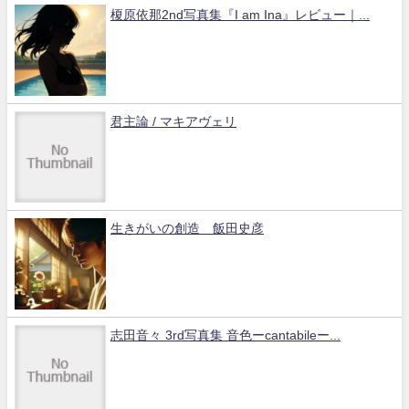
榎原依那2nd写真集『I am Ina』レビュー｜...
君主論 / マキアヴェリ
生きがいの創造 飯田史彦
志田音々 3rd写真集 音色ーcantabileー...