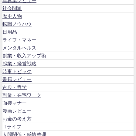
写真集レビュー
社会問題
歴史人物
転職ノウハウ
日用品
ライフ・マネー
メンタルヘルス
副業・収入アップ術
起業・経営戦略
時事トピック
書籍レビュー
古典・哲学
副業・在宅ワーク
面接マナー
漫画レビュー
お金の考え方
ITライフ
人間関係・感情整理