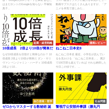
はまだホントのGoogleを知らない 平塚知
動画サブスクはたくさんありますが、「ア
真子...
ニメを本気で楽しみた...
起業・経営戦略
漫画レビュー
10倍成長 2倍より10倍が簡単だ
ねこねこ日本史8
なぜ10倍成長を目指すと簡単なのか？ 10
ねこねこ日本史 最近、小学生が読んでい
倍成長 2倍より10倍が簡単だ ダン・サリ
るを見かける 「ねこねこ日本史」。 累計
ヴァン ベンジャミン・ハーディ 10倍成長
で100万部も超えていれば それも納得した
2倍より10...
今日この頃です。 ...
自己啓発・哲学
社会問題
ゼロからマスターする数秘術 誕
警視庁公安部外事課（勝丸円