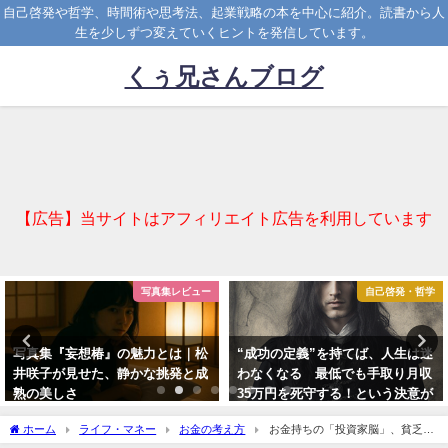
自己啓発や哲学、時間術や思考法、起業戦略の本を中心に紹介。読書から人
生を少しずつ変えていくヒントを発信しています。
くぅ兄さんブログ
【広告】当サイトはアフィリエイト広告を利用しています
写真集レビュー
自己啓発・哲学
写真集『妄想椿』の魅力とは｜松
“成功の定義”を持てば、人生は迷
井咲子が見せた、静かな挑発と成
わなくなる 最低でも手取り月収
熟の美しさ
35万円を死守する！という決意が
教えてくれたこと
2025-03-31
ホーム
ライフ・マネー
お金の考え方
お金持ちの「投資家脳」、貧乏人
2025-10-08
の「労働脳」 本物のお金持ちしか知らない55の法則