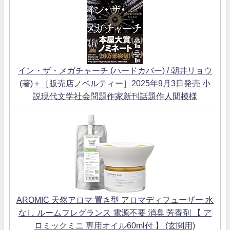
イン・ザ・メガチャーチ (ハードカバー) / 朝井リョウ
(著)＋［販売店ノベルティー］2025年9月3日発売 小
説現代文学社会問題作家新刊話題作人間模様
AROMIC 天然アロマ 置き型 アロマディフューザー 水
なし ルームフレグランス 電源不要 消臭 芳香剤 【 ア
ロミックミニ 専用オイル60ml付 】 (玄関用)