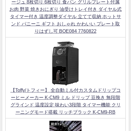
ージュ 8枚切り 6枚切り 食パン グリルプレート付属
お肉 野菜 焼きおにぎり 油受けトレイ付き ダイヤル式
タイマー付き 温度調整ダイヤル 立てて収納 ホットサ
ンド パニーニ ギフト おしゃれ かわいい プレート取
りはずし可 BOE084 7760822
【Toffy/トフィー】 全自動ミル付カスタムドリップコ
ーヒーメーカー K-CM9 ミル ドリップ 豆挽き 無段階
グラインド 温度設定 味わい3段階 タイマー機能 クリ
ーニングモード搭載 リッチブラック K-CM9-RB