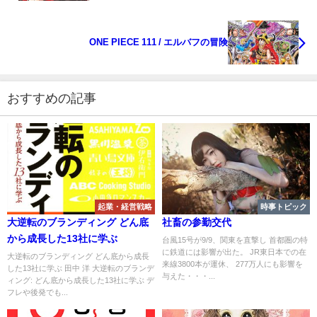
ONE PIECE 111 / エルバフの冒険
おすすめの記事
起業・経営戦略
時事トピック
大逆転のブランディング どん底
社畜の参勤交代
から成長した13社に学ぶ
台風15号が9/9、関東を直撃し 首都圏の特
に鉄道には影響が出た。 JR東日本での在
大逆転のブランディング どん底から成長
来線3800本が運休、 277万人にも影響を
した13社に学ぶ 田中 洋 大逆転のブランデ
与えた・・・...
ィング: どん底から成長した13社に学ぶ デ
フレや後発でも...