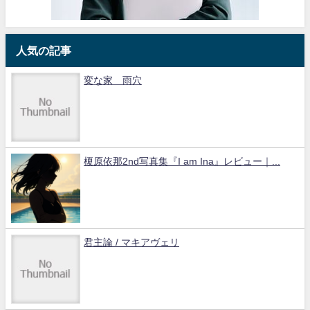
人気の記事
変な家 雨穴
榎原依那2nd写真集『I am Ina』レビュー｜...
君主論 / マキアヴェリ