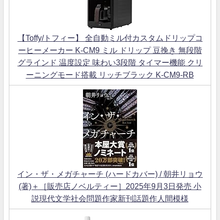
【Toffy/トフィー】 全自動ミル付カスタムドリップコ
ーヒーメーカー K-CM9 ミル ドリップ 豆挽き 無段階
グラインド 温度設定 味わい3段階 タイマー機能 クリ
ーニングモード搭載 リッチブラック K-CM9-RB
イン・ザ・メガチャーチ (ハードカバー) / 朝井リョウ
(著)＋［販売店ノベルティー］2025年9月3日発売 小
説現代文学社会問題作家新刊話題作人間模様