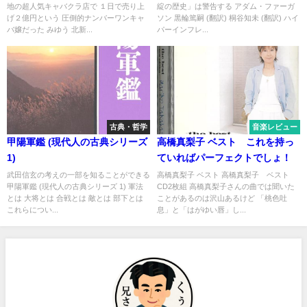
地の超人気キャバクラ店で １日で売り上
綻の歴史」は警告する アダム・ファーガ
げ２億円という 圧倒的ナンバーワンキャ
ソン 黒輪篤嗣 (翻訳) 桐谷知未 (翻訳) ハイ
バ嬢だった みゆう 北新...
パーインフレ...
古典・哲学
音楽レビュー
甲陽軍鑑 (現代人の古典シリーズ
高橋真梨子 ベスト これを持っ
1)
ていればパーフェクトでしょ！
武田信玄の考えの一部を知ることができる
高橋真梨子 ベスト 高橋真梨子 ベスト
甲陽軍鑑 (現代人の古典シリーズ 1) 軍法
CD2枚組 高橋真梨子さんの曲では聞いた
とは 大将とは 合戦とは 敵とは 部下とは
ことがあるのは沢山あるけど 「桃色吐
これらについ...
息」と「はがゆい唇」し...