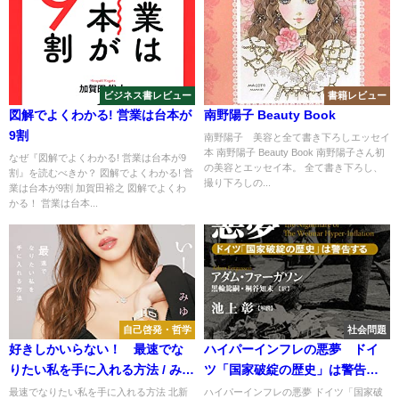
ビジネス書レビュー
書籍レビュー
図解でよくわかる! 営業は台本が
南野陽子 Beauty Book
9割
南野陽子 美容と全て書き下ろしエッセイ
本 南野陽子 Beauty Book 南野陽子さん初
なぜ『図解でよくわかる! 営業は台本が9
の美容とエッセイ本。 全て書き下ろし、
割』を読むべきか？ 図解でよくわかる! 営
撮り下ろしの...
業は台本が9割 加賀田裕之 図解でよくわ
かる！ 営業は台本...
自己啓発・哲学
社会問題
好きしかいらない！ 最速でな
ハイパーインフレの悪夢 ドイ
りたい私を手に入れる方法 / みゆ
ツ「国家破綻の歴史」は警告す
う
る
最速でなりたい私を手に入れる方法 北新
ハイパーインフレの悪夢 ドイツ「国家破