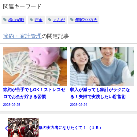
関連キーワード
横山光昭
貯金
まんが
年収200万円
節約・家計管理
の関連記事
節約が苦手でもOK！ストレスゼ
収入が減っても家計がラクにな
ロでお金が貯まる習慣
る！夫婦で実践したい貯蓄術
2025-02-25
2025-02-24
陰の実力者になりたくて！ （１５）