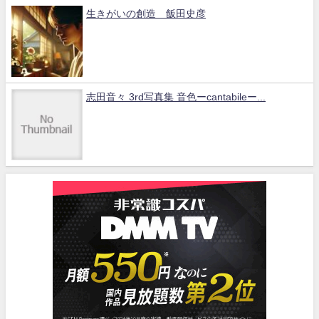
生きがいの創造 飯田史彦
志田音々 3rd写真集 音色ーcantabileー...