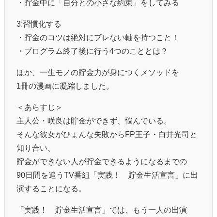
・貯金中に「自分との小さな約束」をしてみる
3:習慣化する
・貯金のコツは絶対にブレない軸を持つこと！
・プログラム終了後に行う4つのこととは？
ほか、一生モノの貯金力が身につくメソッドを
1冊の漫画に凝縮しました。
＜あらすじ＞
主人公・咲良は貯金ができず、悩んでいる。
そんな彼女がひょんな失敗からFP王子・白井光司と
知り合い、
貯金ができない人が貯金できるようになるまでの
90日間を追うTV番組「実践！ 貯金生活宣言」に出
演することになる。
「実践！ 貯金生活宣言」では、もう一人の出演