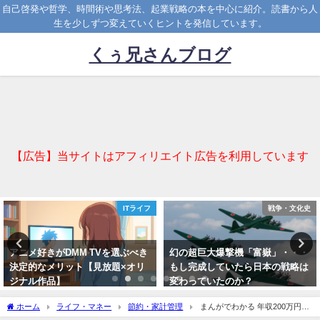
自己啓発や哲学、時間術や思考法、起業戦略の本を中心に紹介。読書から人
生を少しずつ変えていくヒントを発信しています。
くぅ兄さんブログ
【広告】当サイトはアフィリエイト広告を利用しています
ITライフ
戦争・文化史
アニメ好きがDMM TVを選ぶべき
幻の超巨大爆撃機「富嶽」・・・
決定的なメリット【見放題×オリ
もし完成していたら日本の戦略は
ジナル作品】
変わっていたのか？
2025-11-19
2025-08-15
ホーム
ライフ・マネー
節約・家計管理
まんがでわかる 年収200万円か
らの貯金生活宣言