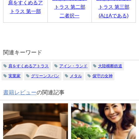
肩をすくめるア
トラス 第二部
トラス 第三部
トラス 第一部
二者択一
(AはAである)
関連キーワード
肩をすくめるアトラス
アイン・ランド
大陸横断鉄道
実業家
グリーンスパン
メタル
保守の女神
書籍レビュー
の関連記事