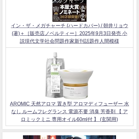
イン・ザ・メガチャーチ (ハードカバー) / 朝井リョウ
(著)＋［販売店ノベルティー］2025年9月3日発売 小
説現代文学社会問題作家新刊話題作人間模様
AROMIC 天然アロマ 置き型 アロマディフューザー 水
なし ルームフレグランス 電源不要 消臭 芳香剤 【 ア
ロミックミニ 専用オイル60ml付 】 (玄関用)