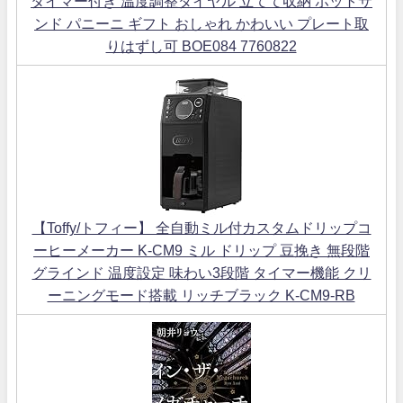
タイマー付き 温度調整ダイヤル 立てて収納 ホットサ
ンド パニーニ ギフト おしゃれ かわいい プレート取
りはずし可 BOE084 7760822
【Toffy/トフィー】 全自動ミル付カスタムドリップコ
ーヒーメーカー K-CM9 ミル ドリップ 豆挽き 無段階
グラインド 温度設定 味わい3段階 タイマー機能 クリ
ーニングモード搭載 リッチブラック K-CM9-RB