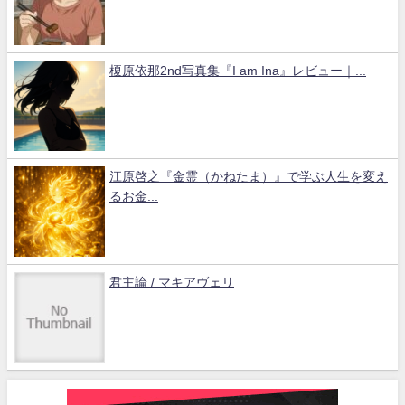
榎原依那2nd写真集『I am Ina』レビュー｜...
江原啓之『金霊（かねたま）』で学ぶ人生を変え
るお金...
君主論 / マキアヴェリ