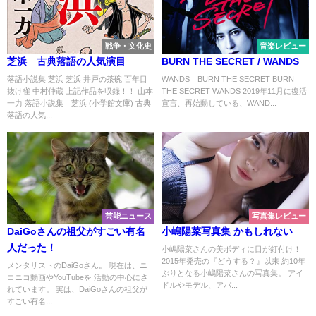
戦争・文化史
音楽レビュー
芝浜 古典落語の人気演目
BURN THE SECRET / WANDS
落語小説集 芝浜 芝浜 井戸の茶碗 百年目
WANDS BURN THE SECRET BURN
抜け雀 中村仲蔵 上記作品を収録！！ 山本
THE SECRET WANDS 2019年11月に復活
一力 落語小説集 芝浜 (小学館文庫) 古典
宣言、再始動している、WAND...
落語の人気...
芸能ニュース
写真集レビュー
DaiGoさんの祖父がすごい有名
小嶋陽菜写真集 かもしれない
人だった！
小嶋陽菜さんの美ボディに目が釘付け！
2015年発売の『どうする？』以来 約10年
メンタリストのDaiGoさん。 現在は、ニ
ぶりとなる小嶋陽菜さんの写真集。 アイ
コニコ動画やYouTubeを 活動の中心にさ
ドルやモデル、アパ...
れています。 実は、DaiGoさんの祖父が
すごい有名...