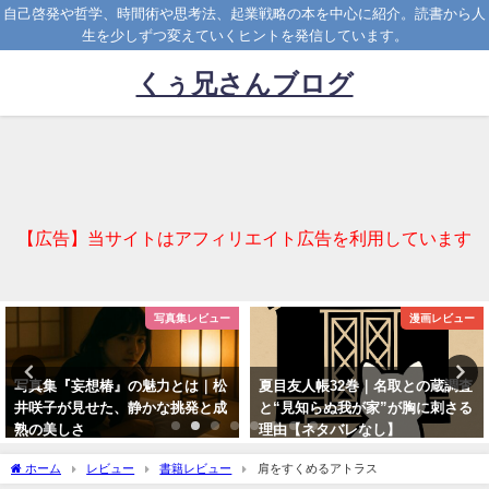
自己啓発や哲学、時間術や思考法、起業戦略の本を中心に紹介。読書から人
生を少しずつ変えていくヒントを発信しています。
くぅ兄さんブログ
【広告】当サイトはアフィリエイト広告を利用しています
写真集レビュー
漫画レビュー
写真集『妄想椿』の魅力とは｜松
夏目友人帳32巻｜名取との蔵調査
井咲子が見せた、静かな挑発と成
と“見知らぬ我が家”が胸に刺さる
熟の美しさ
理由【ネタバレなし】
2025-03-31
2025-04-07
ホーム
レビュー
書籍レビュー
肩をすくめるアトラス