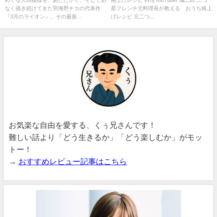
なく描き続けてきた羽海野チカの代表作
星フレンチ元料理長が教える おうち格上
『3月のライオン』。その最新...
げレシピ 元二つ...
お気楽な自由を愛する、くぅ兄さんです！
難しい話より「どう生きるか」「どう楽しむか」がモッ
トー！
→
おすすめレビュー記事はこちら